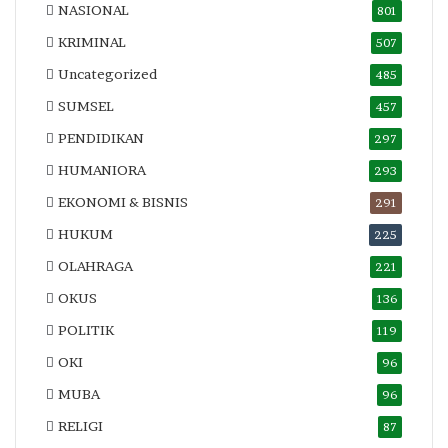
NASIONAL
801
KRIMINAL
507
Uncategorized
485
SUMSEL
457
PENDIDIKAN
297
HUMANIORA
293
EKONOMI & BISNIS
291
HUKUM
225
OLAHRAGA
221
OKUS
136
POLITIK
119
OKI
96
MUBA
96
RELIGI
87