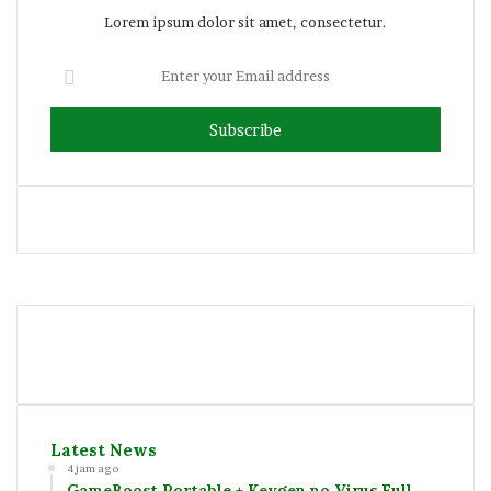
Lorem ipsum dolor sit amet, consectetur.
Enter
your
Email
address
Facebook
Twitter
YouTube
Instagram
Latest News
4 jam ago
GameBoost Portable + Keygen no Virus Full