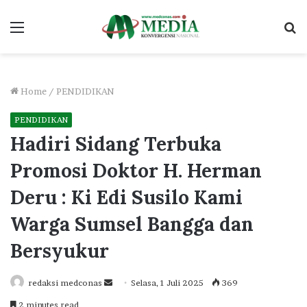
Menu
S
fo
Home
/
PENDIDIKAN
PENDIDIKAN
Hadiri Sidang Terbuka
Promosi Doktor H. Herman
Deru : Ki Edi Susilo Kami
Warga Sumsel Bangga dan
Bersyukur
Send
redaksi medconas
Selasa, 1 Juli 2025
369
an
2 minutes read