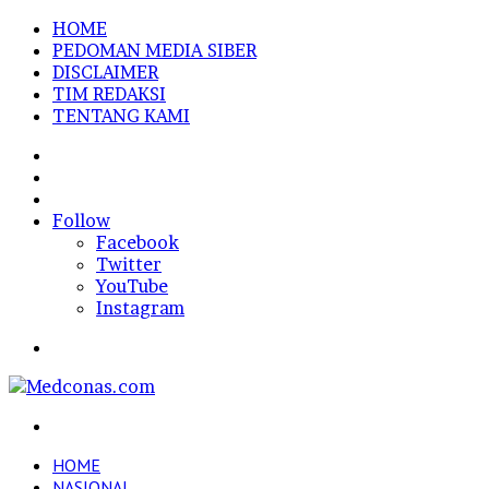
HOME
PEDOMAN MEDIA SIBER
DISCLAIMER
TIM REDAKSI
TENTANG KAMI
Sidebar
Random
Article
Log
In
Follow
Facebook
Twitter
YouTube
Instagram
Menu
Search
for
HOME
NASIONAL