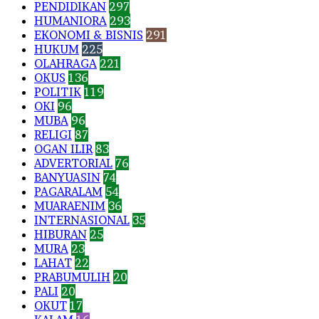
PENDIDIKAN
297
HUMANIORA
293
EKONOMI & BISNIS
291
HUKUM
225
OLAHRAGA
221
OKUS
136
POLITIK
119
OKI
96
MUBA
96
RELIGI
87
OGAN ILIR
83
ADVERTORIAL
76
BANYUASIN
74
PAGARALAM
54
MUARAENIM
36
INTERNASIONAL
35
HIBURAN
25
MURA
23
LAHAT
22
PRABUMULIH
20
PALI
20
OKUT
17