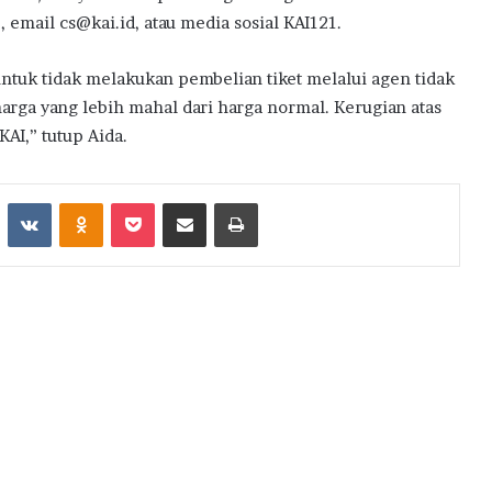
 email cs@kai.id, atau media sosial KAI121.
tuk tidak melakukan pembelian tiket melalui agen tidak
arga yang lebih mahal dari harga normal. Kerugian atas
AI,” tutup Aida.
st
Reddit
VKontakte
Odnoklassniki
Pocket
Share via Email
Print