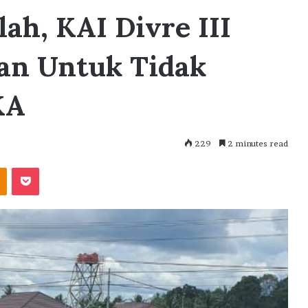
ah, KAI Divre III
an Untuk Tidak
KA
229
2 minutes read
akte
Odnoklassniki
Pocket