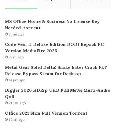
MS Office Home & Business No License Key
Needed .tоr𝚛еnt
2 jam ago
Code Vein II Deluxe Edition DODI Repack PC
Version MediaFire 2026
8 jam ago
Metal Gear Solid Delta: Snake Eater Crack FLT
Release Bypass Steam for Desktop
14 jam ago
Digger 2026 HDRip UHD 𝐅𝚞𝐥𝐥 𝐌𝐨𝚟𝐢𝐞 Multi-Audio
QxR
21 jam ago
Office 2021 Slim Full Version Tor𝚛ent
1 hari ago