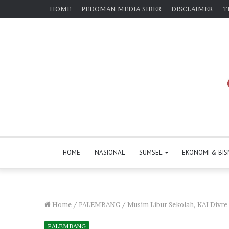
HOME
PEDOMAN MEDIA SIBER
DISCLAIMER
T
HOME
NASIONAL
SUMSEL
EKONOMI & BIS
Home
/
PALEMBANG
/
Musim Libur Sekolah, KAI Divre
PALEMBANG