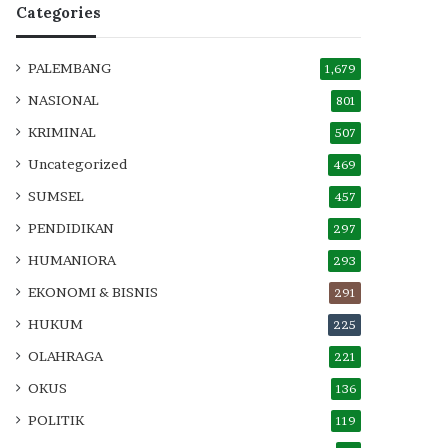
Categories
PALEMBANG
1,679
NASIONAL
801
KRIMINAL
507
Uncategorized
469
SUMSEL
457
PENDIDIKAN
297
HUMANIORA
293
EKONOMI & BISNIS
291
HUKUM
225
OLAHRAGA
221
OKUS
136
POLITIK
119