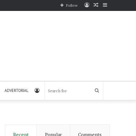
Log
Random
Sidebar
Follow
In
Article
Log
Search
ADVERTORIAL
In
for
Recent
Popular
Comments