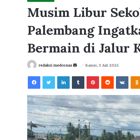
Musim Libur Sekol
Palembang Ingatk
Bermain di Jalur 
Send
redaksi medconas
Kamis, 3 Juli 2025
an
Facebook
Twitter
LinkedIn
Tumblr
Pinterest
Reddit
VKont
email