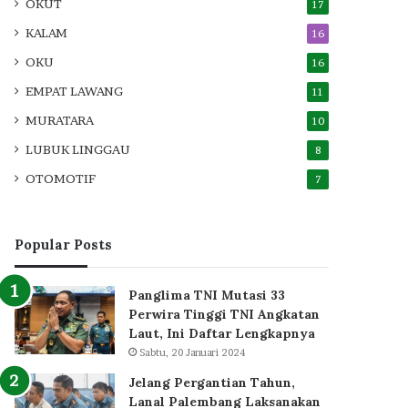
OKUT
17
KALAM
16
OKU
16
EMPAT LAWANG
11
MURATARA
10
LUBUK LINGGAU
8
OTOMOTIF
7
Popular Posts
Panglima TNI Mutasi 33
Perwira Tinggi TNI Angkatan
Laut, Ini Daftar Lengkapnya
Sabtu, 20 Januari 2024
Jelang Pergantian Tahun,
Lanal Palembang Laksanakan