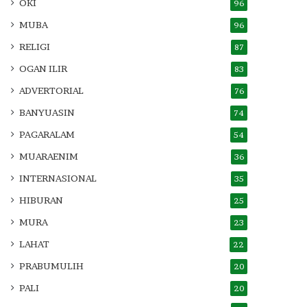
OKI
96
MUBA
96
RELIGI
87
OGAN ILIR
83
ADVERTORIAL
76
BANYUASIN
74
PAGARALAM
54
MUARAENIM
36
INTERNASIONAL
35
HIBURAN
25
MURA
23
LAHAT
22
PRABUMULIH
20
PALI
20