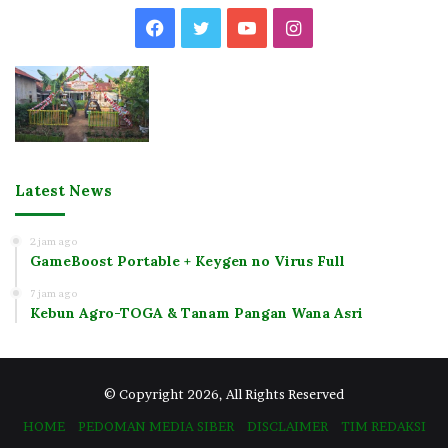
Facebook
Twitter
YouTube
Instagram
Latest News
2 jam ago
GameBoost Portable + Keygen no Virus Full
7 jam ago
Kebun Agro-TOGA & Tanam Pangan Wana Asri
© Copyright 2026, All Rights Reserved
HOME
PEDOMAN MEDIA SIBER
DISCLAIMER
TIM REDAKSI