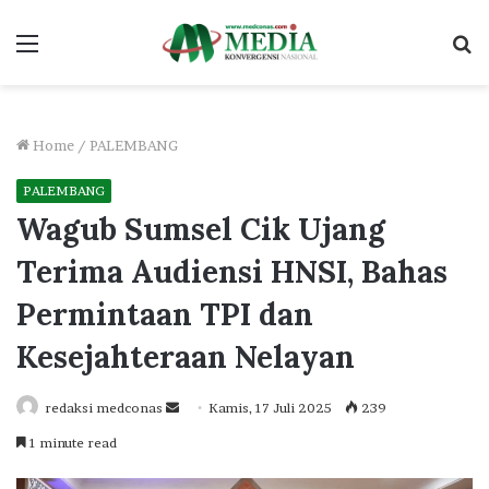
Menu
S
fo
Home
/
PALEMBANG
PALEMBANG
Wagub Sumsel Cik Ujang
Terima Audiensi HNSI, Bahas
Permintaan TPI dan
Kesejahteraan Nelayan
Send
redaksi medconas
Kamis, 17 Juli 2025
239
an
1 minute read
email