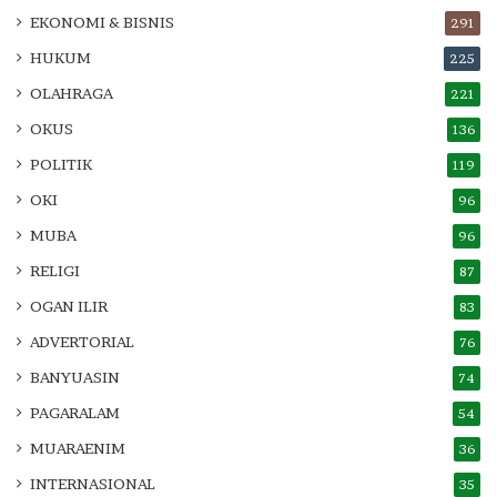
EKONOMI & BISNIS
291
HUKUM
225
OLAHRAGA
221
OKUS
136
POLITIK
119
OKI
96
MUBA
96
RELIGI
87
OGAN ILIR
83
ADVERTORIAL
76
BANYUASIN
74
PAGARALAM
54
MUARAENIM
36
INTERNASIONAL
35