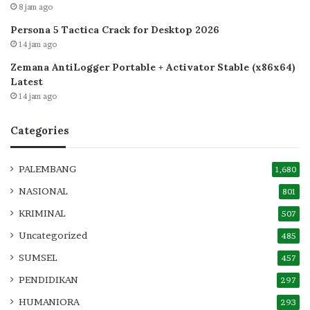
8 jam ago
Persona 5 Tactica Crack for Desktop 2026
14 jam ago
Zemana AntiLogger Portable + Activator Stable (x86x64)
Latest
14 jam ago
Categories
PALEMBANG
1,680
NASIONAL
801
KRIMINAL
507
Uncategorized
485
SUMSEL
457
PENDIDIKAN
297
HUMANIORA
293