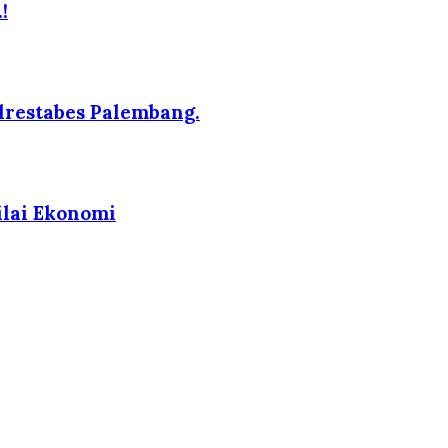
!
lrestabes Palembang.
ilai Ekonomi