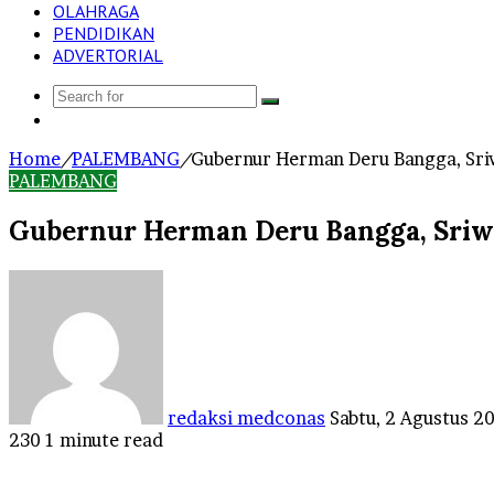
OLAHRAGA
PENDIDIKAN
ADVERTORIAL
Search
Log
for
In
Home
/
PALEMBANG
/
Gubernur Herman Deru Bangga, Sriw
PALEMBANG
Gubernur Herman Deru Bangga, Sriwij
Send
an
email
redaksi medconas
Sabtu, 2 Agustus 2
230
1 minute read
Facebook
Twitter
LinkedIn
Tumblr
Pinterest
Reddit
VKontakte
Odnoklassniki
Pocket