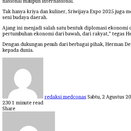
nasional maupun internasional.
Tak hanya kriya dan kuliner, Sriwijaya Expo 2025 juga
seni budaya daerah.
Ajang ini menjadi salah satu bentuk diplomasi ekonomi 
pertumbuhan ekonomi dari bawah, dari rakyat,” tegas H
Dengan dukungan penuh dari berbagai pihak, Herman Deru
kepada dunia.
Send
an
email
redaksi medconas
Sabtu, 2 Agustus 2
230
1 minute read
Facebook
Twitter
LinkedIn
Tumblr
Pinterest
Reddit
VKontakte
Odnoklassniki
Pocket
Share
Facebook
Twitter
LinkedIn
Tumblr
Pinterest
Reddit
VKontakte
Odnoklassniki
Pocket
Share
Print
via
Email