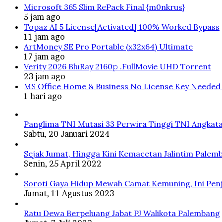
Microsoft 365 Slim RePack Final {m0nkrus}
5 jam ago
Topaz AI 5 License[Activated] 100% Worked Bypass
11 jam ago
ArtMoney SE Pro Portable (x32x64) Ultimate
17 jam ago
Verity 2026 BluRay 2160𝚙 .FullMov𝗂e UHD Torrent
23 jam ago
MS Office Home & Business No License Key Needed 
1 hari ago
Panglima TNI Mutasi 33 Perwira Tinggi TNI Angkata
Sabtu, 20 Januari 2024
Sejak Jumat, Hingga Kini Kemacetan Jalintim Palem
Senin, 25 April 2022
Soroti Gaya Hidup Mewah Camat Kemuning, Ini Penj
Jumat, 11 Agustus 2023
Ratu Dewa Berpeluang Jabat PJ Walikota Palembang