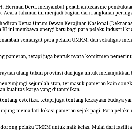
Herman Deru, menyambut penuh antusiasme pembukaan Sr
 Acara tahunan ini menjadi bagian dari rangkaian pering
adiran Ketua Umum Dewan Kerajinan Nasional (Dekranas)
n RI ini membawa energi baru bagi para pelaku industri k
menambah semangat para pelaku UMKM, dan sekaligus menja
jang pameran, tetapi juga bentuk nyata komitmen pemer
perayaan ulang tahun provinsi dan juga untuk menunjukkan
mengunjungi sejumlah stan, termasuk pameran kain songke
n kualitas karya yang ditampilkan.
tang estetika, tetapi juga tentang kekayaan budaya yang 
ngunjung memadati lokasi pameran sejak pagi. Para pela
dorong pelaku UMKM untuk naik kelas. Mulai dari fasilita