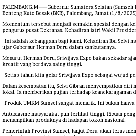
PALEMBANG.M—–Gubernur Sumatera Selatan (Sumsel) H. 
Benteng Kuto Besak (BKB), Palembang, Jumat (1/8/2025).
Momentum tersebut menjadi semakin spesial dengan keh
pengurus pusat Dekranas. Kehadiran istri Wakil Preside
“Ini adalah kebanggaan bagi kami. Kehadiran Ibu Selvi 
ujar Gubernur Herman Deru dalam sambutannya.
Menurut Herman Deru, Sriwijaya Expo bukan sekadar a
kreatif yang berdaya saing tinggi.
“Setiap tahun kita gelar Sriwijaya Expo sebagai wujud 
Dalam kesempatan itu, Selvi Gibran menyempatkan diri 
lokal. Ia memberikan pujian terhadap keanekaragaman da
“Produk UMKM Sumsel sangat menarik. Ini bukan hanya ten
Antusiasme masyarakat pun terlihat tinggi. Ribuan pe
menampilkan produknya di hadapan tokoh nasional.
Pemerintah Provinsi Sumsel, lanjut Deru, akan terus men