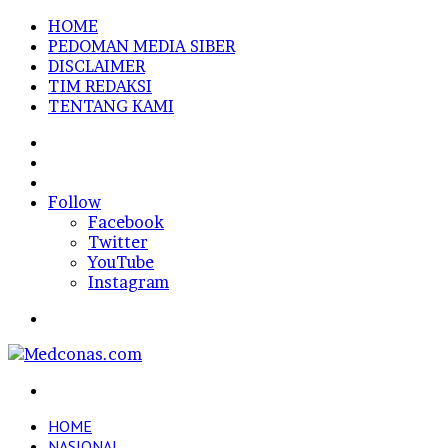
HOME
PEDOMAN MEDIA SIBER
DISCLAIMER
TIM REDAKSI
TENTANG KAMI
Sidebar
Random
Article
Log
In
Follow
Facebook
Twitter
YouTube
Instagram
Menu
Search
for
HOME
NASIONAL