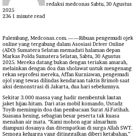
redaksi medconas
Sabtu, 30 Agustus
2025
236
1 minute read
Palembang, Medconas.com.——Ribuan pengemudi ojek
online yang tergabung dalam Asosiasi Driver Online
(ADO) Sumatera Selatan memadati halaman depan
Markas Polda Sumatera Selatan, Sabtu, 30 Agustus
2025. Mereka datang bukan dengan teriakan amarah,
melainkan dengan doa dan sholawat untuk mengenang
rekan seprofesi mereka, Affan Kurniawan, pengemudi
ojol yang tewas dilindas kendaraan taktis Brimob saat
aksi demonstrasi di Jakarta, dua hari sebelumnya.
Sekitar 3.000 massa yang hadir membentuk lautan
jaket hijau-hitam. Dari atas mobil komando, Ustadz
Toyib memimpin doa dan pembacaan Surat Al-Fatihah.
Suasana hening, sebagian besar peserta tak kuasa
menahan air mata. “Kami mohon agar almarhum
diampuni dosanya dan ditempatkan di surga Allah SWT.
Semoga keluarga yang ditinggalkan diberi ketabahan,”