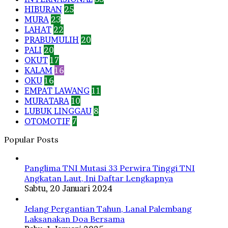
HIBURAN
25
MURA
23
LAHAT
22
PRABUMULIH
20
PALI
20
OKUT
17
KALAM
16
OKU
16
EMPAT LAWANG
11
MURATARA
10
LUBUK LINGGAU
8
OTOMOTIF
7
Popular Posts
Panglima TNI Mutasi 33 Perwira Tinggi TNI
Angkatan Laut, Ini Daftar Lengkapnya
Sabtu, 20 Januari 2024
Jelang Pergantian Tahun, Lanal Palembang
Laksanakan Doa Bersama