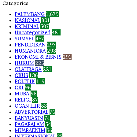
Categories
PALEMBANG
1,679
NASIONAL
801
KRIMINAL
507
Uncategorized
481
SUMSEL
457
PENDIDIKAN
297
HUMANIORA
293
EKONOMI & BISNIS
291
HUKUM
225
OLAHRAGA
221
OKUS
136
POLITIK
119
OKI
96
MUBA
96
RELIGI
87
OGAN ILIR
83
ADVERTORIAL
76
BANYUASIN
74
PAGARALAM
54
MUARAENIM
36
INTERNASIONAL
35