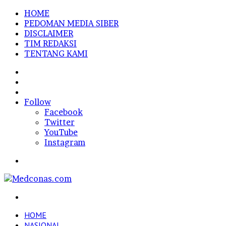
HOME
PEDOMAN MEDIA SIBER
DISCLAIMER
TIM REDAKSI
TENTANG KAMI
Sidebar
Random
Article
Log
In
Follow
Facebook
Twitter
YouTube
Instagram
Menu
Search
for
HOME
NASIONAL