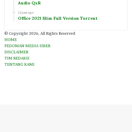
Audio QxR
12 jam ago
Office 2021 Slim Full Version Tor𝚛ent
© Copyright 2026, All Rights Reserved
HOME
PEDOMAN MEDIA SIBER
DISCLAIMER
TIM REDAKSI
TENTANG KAMI
Facebook
Twitter
YouTube
Instagram
Facebook
Twitter
WhatsApp
Telegram
Viber
Back
to
top
button