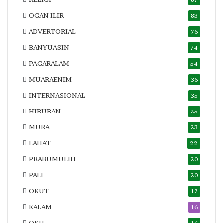
87
OGAN ILIR
83
ADVERTORIAL
76
BANYUASIN
74
PAGARALAM
54
MUARAENIM
36
INTERNASIONAL
35
HIBURAN
25
MURA
23
LAHAT
22
PRABUMULIH
20
PALI
20
OKUT
17
KALAM
16
OKU