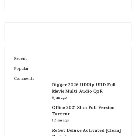
Recent
Popular
Comments
Digger 2026 HDRip UHD 𝐅𝚞𝐥𝐥
𝐌𝐨𝚟𝐢𝐞 Multi-Audio QxR
6 jam ago
Office 2021 Slim Full Version
Tor𝚛ent
12 jam ago
ReGet Deluxe Activated [Clean]