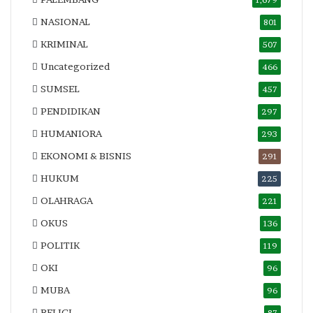
1,679
NASIONAL
801
KRIMINAL
507
Uncategorized
466
SUMSEL
457
PENDIDIKAN
297
HUMANIORA
293
EKONOMI & BISNIS
291
HUKUM
225
OLAHRAGA
221
OKUS
136
POLITIK
119
OKI
96
MUBA
96
RELIGI