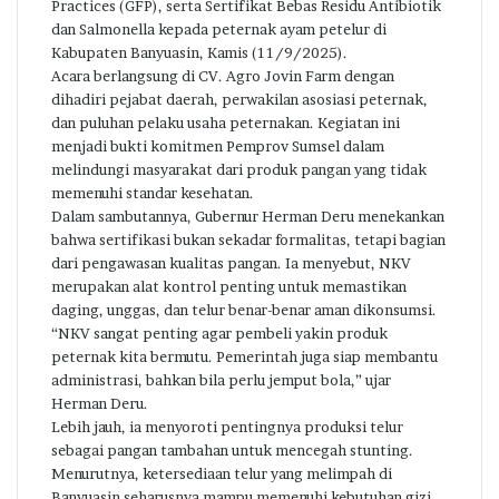
Practices (GFP), serta Sertifikat Bebas Residu Antibiotik
dan Salmonella kepada peternak ayam petelur di
Kabupaten Banyuasin, Kamis (11/9/2025).
Acara berlangsung di CV. Agro Jovin Farm dengan
dihadiri pejabat daerah, perwakilan asosiasi peternak,
dan puluhan pelaku usaha peternakan. Kegiatan ini
menjadi bukti komitmen Pemprov Sumsel dalam
melindungi masyarakat dari produk pangan yang tidak
memenuhi standar kesehatan.
Dalam sambutannya, Gubernur Herman Deru menekankan
bahwa sertifikasi bukan sekadar formalitas, tetapi bagian
dari pengawasan kualitas pangan. Ia menyebut, NKV
merupakan alat kontrol penting untuk memastikan
daging, unggas, dan telur benar-benar aman dikonsumsi.
“NKV sangat penting agar pembeli yakin produk
peternak kita bermutu. Pemerintah juga siap membantu
administrasi, bahkan bila perlu jemput bola,” ujar
Herman Deru.
Lebih jauh, ia menyoroti pentingnya produksi telur
sebagai pangan tambahan untuk mencegah stunting.
Menurutnya, ketersediaan telur yang melimpah di
Banyuasin seharusnya mampu memenuhi kebutuhan gizi