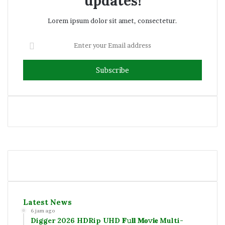
updates!
Lorem ipsum dolor sit amet, consectetur.
Enter
your
Email
address
Facebook
Twitter
YouTube
Instagram
Latest News
6 jam ago
Digger 2026 HDRip UHD 𝐅𝚞𝐥𝐥 𝐌𝐨𝚟𝐢𝐞 Multi-