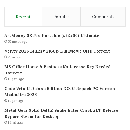
Recent
Popular
Comments
ArtMoney SE Pro Portable (x32x64) Ultimate
50 menit ago
Verity 2026 BluRay 2160𝚙 .FullMov𝗂e UHD Torrent
7 jam ago
MS Office Home & Business No License Key Needed
.tоr𝚛еnt
13 jam ago
Code Vein II Deluxe Edition DODI Repack PC Version
MediaFire 2026
19 jam ago
Metal Gear Solid Delta: Snake Eater Crack FLT Release
Bypass Steam for Desktop
1 hari ago