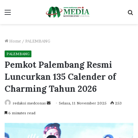
Menu
S
fo
Home
/
PALEMBANG
PALEMBANG
Pemkot Palembang Resmi
Luncurkan 135 Calender of
Charming Tahun 2026
Send
redaksi medconas
Selasa, 11 November 2025
253
an
6 minutes read
email