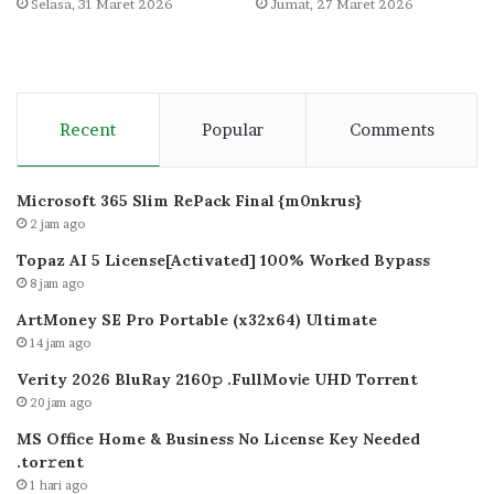
Selasa, 31 Maret 2026
Jumat, 27 Maret 2026
Recent
Popular
Comments
Microsoft 365 Slim RePack Final {m0nkrus}
2 jam ago
Topaz AI 5 License[Activated] 100% Worked Bypass
8 jam ago
ArtMoney SE Pro Portable (x32x64) Ultimate
14 jam ago
Verity 2026 BluRay 2160𝚙 .FullMov𝗂e UHD Torrent
20 jam ago
MS Office Home & Business No License Key Needed
.tоr𝚛еnt
1 hari ago