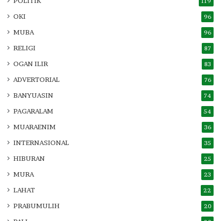
POLITIK
119
OKI
96
MUBA
96
RELIGI
87
OGAN ILIR
83
ADVERTORIAL
76
BANYUASIN
74
PAGARALAM
54
MUARAENIM
36
INTERNASIONAL
35
HIBURAN
25
MURA
23
LAHAT
22
PRABUMULIH
20