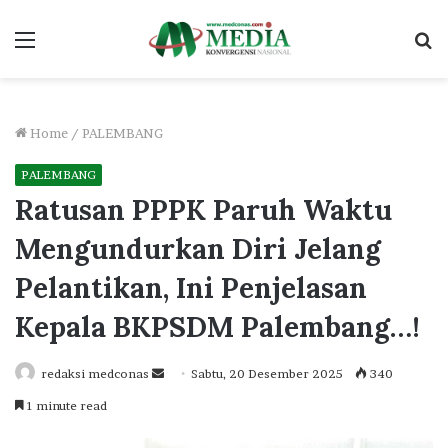
Menu
S
fo
Home
/
PALEMBANG
PALEMBANG
Ratusan PPPK Paruh Waktu
Mengundurkan Diri Jelang
Pelantikan, Ini Penjelasan
Kepala BKPSDM Palembang…!
Send
redaksi medconas
Sabtu, 20 Desember 2025
340
an
1 minute read
email