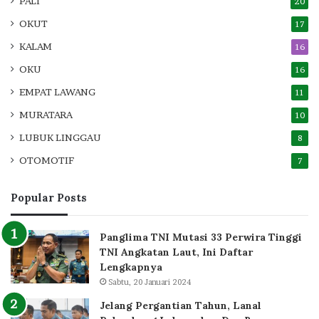
PALI
20
OKUT
17
KALAM
16
OKU
16
EMPAT LAWANG
11
MURATARA
10
LUBUK LINGGAU
8
OTOMOTIF
7
Popular Posts
Panglima TNI Mutasi 33 Perwira Tinggi
TNI Angkatan Laut, Ini Daftar
Lengkapnya
Sabtu, 20 Januari 2024
Jelang Pergantian Tahun, Lanal