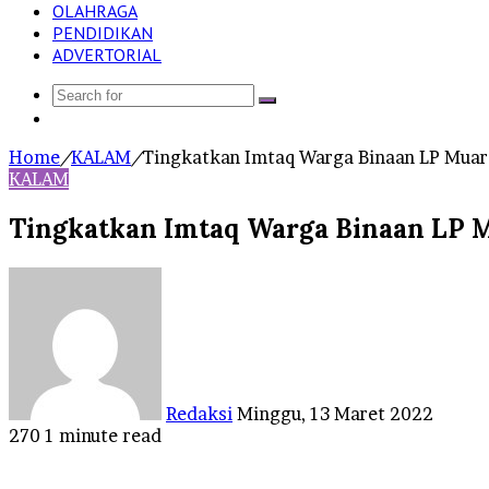
OLAHRAGA
PENDIDIKAN
ADVERTORIAL
Search
Log
for
In
Home
/
KALAM
/
Tingkatkan Imtaq Warga Binaan LP Muara
KALAM
Tingkatkan Imtaq Warga Binaan LP M
Send
an
email
Redaksi
Minggu, 13 Maret 2022
270
1 minute read
Facebook
Twitter
LinkedIn
Tumblr
Pinterest
Reddit
VKontakte
Odnoklassniki
Pocket