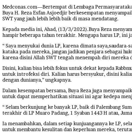
Medconas.com—Bertempat di Lembaga Permasyaratakan (
Buya H. Reza Esfan Asjoedjir berkesempatan menyampaik
SWT yang jauh lebih lebih baik di masa mendatang.
Kepada media ini, Ahad, (13/3/2022).Buya Reza menyamp
hampir beberapa tahun terakhir. Mengapa harus LP, ini 
“ Saya menyukai dunia LP, karena dimata saya,saudara-sau
kataka pada mereka, jangan jadikan penjara sebagai huk
karena disini Allah SWT tengah menempah diri mereka de
Disini, kalian bisa lebih fokus untuk dekat kepada Rabb
untuk introfeksi diri. Kalian harus bersyukur, disini k
dengan dunianya,” ungkapnya.
Dalam kesempatan bersama, Buya Reza juga menyampaikan
untuk dapat memperhatikan situasi ini agar kedepa menj
“ Selam berkunjung ke banyak LP, baik di Palembang Su
terakhir di LP Muaro Padang, 1 Syaban 1443 H atau, Juma
Ia menambahkan, dalam setiap kunjuangannya ke LP, sela
untuk membantu kesulitan dan keperluan mereka, terutam