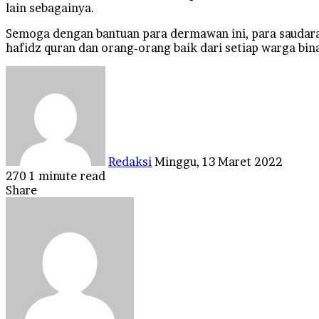
lain sebagainya.
Semoga dengan bantuan para dermawan ini, para saudara k
hafidz quran dan orang-orang baik dari setiap warga bin
Send
an
email
Redaksi
Minggu, 13 Maret 2022
270
1 minute read
Facebook
Twitter
LinkedIn
Tumblr
Pinterest
Reddit
VKontakte
Odnoklassniki
Pocket
Share
Facebook
Twitter
LinkedIn
Tumblr
Pinterest
Reddit
VKontakte
Odnoklassniki
Pocket
Share
Print
via
Email