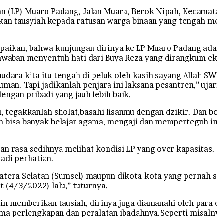
LP) Muaro Padang, Jalan Muara, Berok Nipah, Kecamatan
an tausyiah kepada ratusan warga binaan yang tengah me
aikan, bahwa kunjungan dirinya ke LP Muaro Padang adala
jawaban menyentuh hati dari Buya Reza yang dirangkum eksk
dara kita itu tengah di peluk oleh kasih sayang Allah SWT.
uman. Tapi jadikanlah penjara ini laksana pesantren,” uj
ngan pribadi yang jauh lebih baik.
mu, tegakkanlah sholat,basahi lisanmu dengan dzikir. Dan 
alian bisa banyak belajar agama, mengaji dan memperteguh 
 rasa sedihnya melihat kondisi LP yang over kapasitas. 
adi perhatian.
matera Selatan (Sumsel) maupun dikota-kota yang pernah 
t (4/3/2022) lalu,” tuturnya.
in memberikan tausiah, dirinya juga diamanahi oleh para
a perlengkapan dan peralatan ibadahnya.Seperti misalnya,