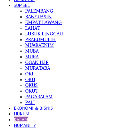
SUMSEL
PALEMBANG
BANYUASIN
EMPAT LAWANG
LAHAT
LUBUK LINGGAU
PRABUMULIH
MUARAENIM
MUBA
MURA
OGAN ILIR
MURATARA
OKI
OKU
OKUS
OKUT
PAGARALAM
PALI
EKONOMI & BISNIS
HUKUM
KALAM
HUMANITY