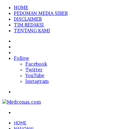
HOME
PEDOMAN MEDIA SIBER
DISCLAIMER
TIM REDAKSI
TENTANG KAMI
Sidebar
Random
Article
Log
In
Follow
Facebook
Twitter
YouTube
Instagram
Menu
Search
for
HOME
NASIONAL