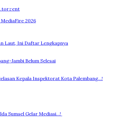
.tоr𝚛еnt
n MediaFire 2026
n Laut, Ini Daftar Lengkapnya
bang-Jambi Belum Selesai
elasan Kepala Inspektorat Kota Palembang…!
lda Sumsel Gelar Mediasi…!