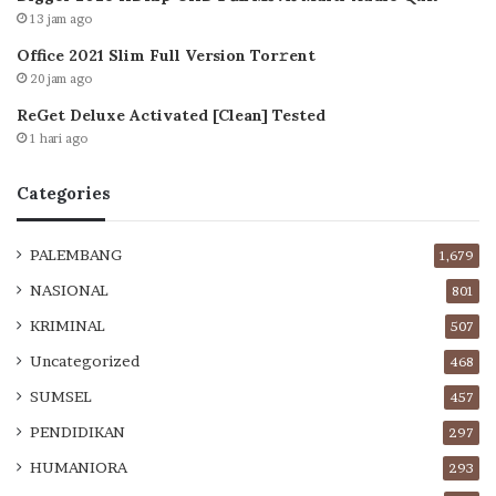
13 jam ago
Office 2021 Slim Full Version Tor𝚛ent
20 jam ago
ReGet Deluxe Activated [Clean] Tested
1 hari ago
Categories
PALEMBANG
1,679
NASIONAL
801
KRIMINAL
507
Uncategorized
468
SUMSEL
457
PENDIDIKAN
297
HUMANIORA
293