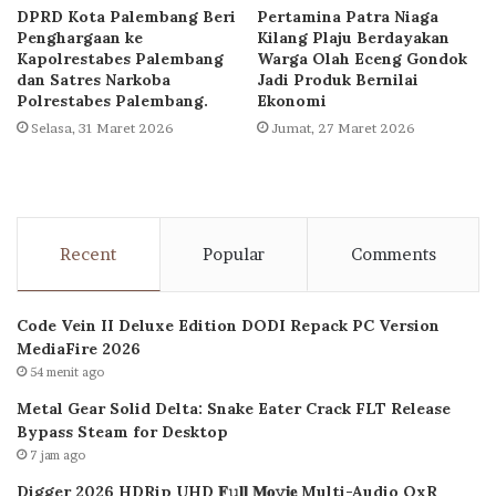
DPRD Kota Palembang Beri
Pertamina Patra Niaga
Penghargaan ke
Kilang Plaju Berdayakan
Kapolrestabes Palembang
Warga Olah Eceng Gondok
dan Satres Narkoba
Jadi Produk Bernilai
Polrestabes Palembang.
Ekonomi
Selasa, 31 Maret 2026
Jumat, 27 Maret 2026
Recent
Popular
Comments
Code Vein II Deluxe Edition DODI Repack PC Version
MediaFire 2026
54 menit ago
Metal Gear Solid Delta: Snake Eater Crack FLT Release
Bypass Steam for Desktop
7 jam ago
Digger 2026 HDRip UHD 𝐅𝚞𝐥𝐥 𝐌𝐨𝚟𝐢𝐞 Multi-Audio QxR