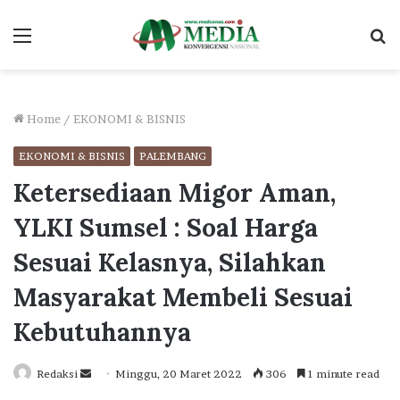
Menu
S
fo
Home
/
EKONOMI & BISNIS
EKONOMI & BISNIS
PALEMBANG
Ketersediaan Migor Aman,
YLKI Sumsel : Soal Harga
Sesuai Kelasnya, Silahkan
Masyarakat Membeli Sesuai
Kebutuhannya
Send
Redaksi
Minggu, 20 Maret 2022
306
1 minute read
an