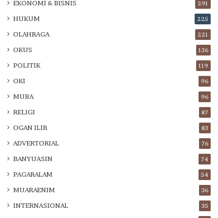
EKONOMI & BISNIS
291
HUKUM
225
OLAHRAGA
221
OKUS
136
POLITIK
119
OKI
96
MUBA
96
RELIGI
87
OGAN ILIR
83
ADVERTORIAL
76
BANYUASIN
74
PAGARALAM
54
MUARAENIM
36
INTERNASIONAL
35