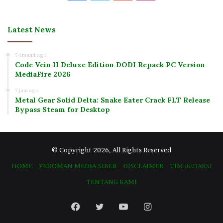
Latest News
54 menit ago
Code Vein II Deluxe Edition DODI Repack PC Version
MediaFire 2026
7 jam ago
Metal Gear Solid Delta: Snake Eater Crack FLT Release
Bypass Steam for Desktop
© Copyright 2026, All Rights Reserved
HOME
PEDOMAN MEDIA SIBER
DISCLAIMER
TIM REDAKSI
TENTANG KAMI
Facebook
Twitter
YouTube
Instagram