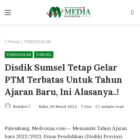
Menu
S
fo
Home
/
PENDIDIKAN
PENDIDIKAN
SUMSEL
Disdik Sumsel Tetap Gelar
PTM Terbatas Untuk Tahun
Ajaran Baru, Ini Alasanya..!
Send
Redaksi
Rabu, 30 Maret 2022
266
1 minute read
an
email
Palembang, Medconas.com— Memasuki Tahun Ajaran
baru 2022/2023, Dinas Pendidikan (Disdik) Provinsi