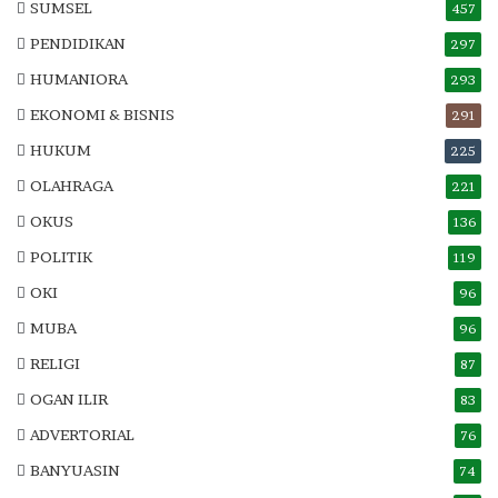
SUMSEL
457
PENDIDIKAN
297
HUMANIORA
293
EKONOMI & BISNIS
291
HUKUM
225
OLAHRAGA
221
OKUS
136
POLITIK
119
OKI
96
MUBA
96
RELIGI
87
OGAN ILIR
83
ADVERTORIAL
76
BANYUASIN
74