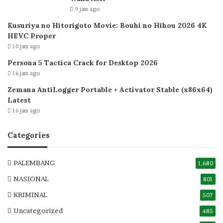
9 jam ago
Kusuriya no Hitorigoto Movie: Bouhi no Hihou 2026 4K
HEVC Proper
10 jam ago
Persona 5 Tactica Crack for Desktop 2026
16 jam ago
Zemana AntiLogger Portable + Activator Stable (x86x64)
Latest
16 jam ago
Categories
PALEMBANG
1,680
NASIONAL
801
KRIMINAL
507
Uncategorized
485