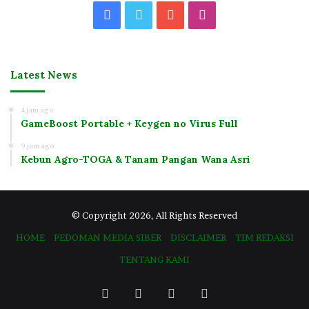
Facebook
Twitter
YouTube
Instagram
Latest News
4 jam ago
GameBoost Portable + Keygen no Virus Full
9 jam ago
Kebun Agro-TOGA & Tanam Pangan Wana Asri
© Copyright 2026, All Rights Reserved
HOME
PEDOMAN MEDIA SIBER
DISCLAIMER
TIM REDAKSI
TENTANG KAMI
Facebook
Twitter
YouTube
Instagram