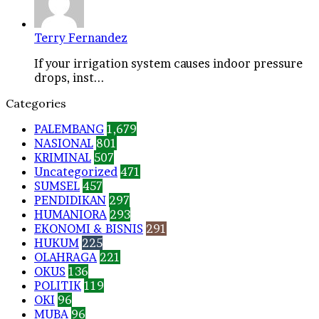
Terry Fernandez
If your irrigation system causes indoor pressure
drops, inst...
Categories
PALEMBANG
1,679
NASIONAL
801
KRIMINAL
507
Uncategorized
471
SUMSEL
457
PENDIDIKAN
297
HUMANIORA
293
EKONOMI & BISNIS
291
HUKUM
225
OLAHRAGA
221
OKUS
136
POLITIK
119
OKI
96
MUBA
96