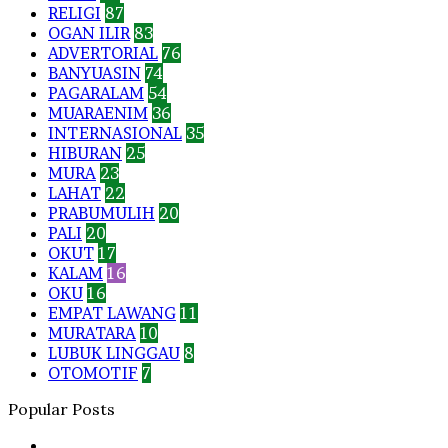
RELIGI
87
OGAN ILIR
83
ADVERTORIAL
76
BANYUASIN
74
PAGARALAM
54
MUARAENIM
36
INTERNASIONAL
35
HIBURAN
25
MURA
23
LAHAT
22
PRABUMULIH
20
PALI
20
OKUT
17
KALAM
16
OKU
16
EMPAT LAWANG
11
MURATARA
10
LUBUK LINGGAU
8
OTOMOTIF
7
Popular Posts