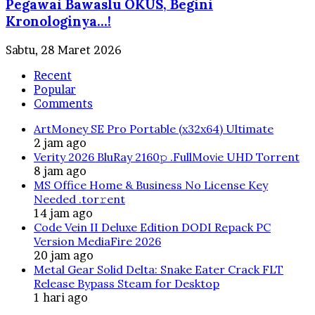
Pegawai Bawaslu OKUS, Begini
Kronologinya…!
Sabtu, 28 Maret 2026
Recent
Popular
Comments
ArtMoney SE Pro Portable (x32x64) Ultimate
2 jam ago
Verity 2026 BluRay 2160𝚙 .FullMov𝗂e UHD Torrent
8 jam ago
MS Office Home & Business No License Key
Needed .tоr𝚛еnt
14 jam ago
Code Vein II Deluxe Edition DODI Repack PC
Version MediaFire 2026
20 jam ago
Metal Gear Solid Delta: Snake Eater Crack FLT
Release Bypass Steam for Desktop
1 hari ago