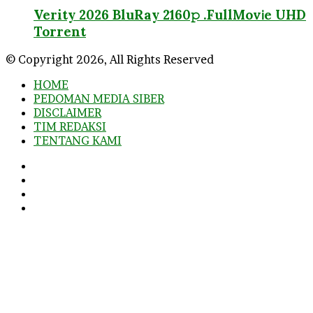
Verity 2026 BluRay 2160𝚙 .FullMov𝗂e UHD
Torrent
© Copyright 2026, All Rights Reserved
HOME
PEDOMAN MEDIA SIBER
DISCLAIMER
TIM REDAKSI
TENTANG KAMI
Facebook
Twitter
YouTube
Instagram
Facebook
Twitter
WhatsApp
Telegram
Viber
Back
to
top
button