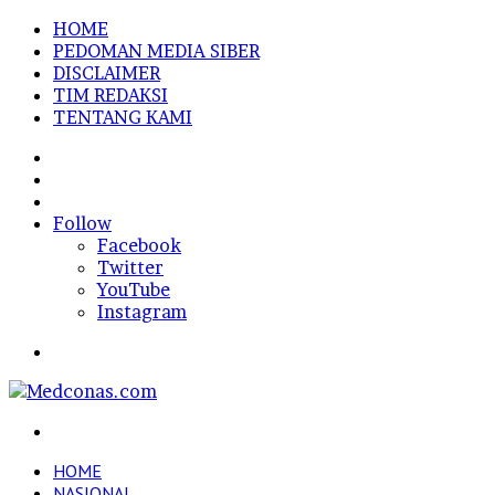
HOME
PEDOMAN MEDIA SIBER
DISCLAIMER
TIM REDAKSI
TENTANG KAMI
Sidebar
Random
Article
Log
In
Follow
Facebook
Twitter
YouTube
Instagram
Menu
Search
for
HOME
NASIONAL