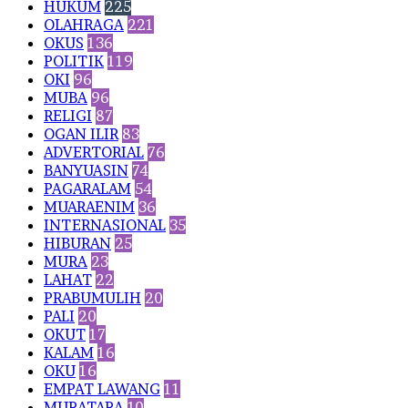
HUKUM
225
OLAHRAGA
221
OKUS
136
POLITIK
119
OKI
96
MUBA
96
RELIGI
87
OGAN ILIR
83
ADVERTORIAL
76
BANYUASIN
74
PAGARALAM
54
MUARAENIM
36
INTERNASIONAL
35
HIBURAN
25
MURA
23
LAHAT
22
PRABUMULIH
20
PALI
20
OKUT
17
KALAM
16
OKU
16
EMPAT LAWANG
11
MURATARA
10