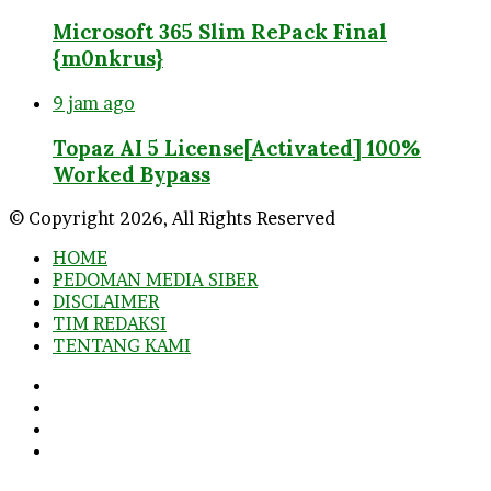
Microsoft 365 Slim RePack Final
{m0nkrus}
9 jam ago
Topaz AI 5 License[Activated] 100%
Worked Bypass
© Copyright 2026, All Rights Reserved
HOME
PEDOMAN MEDIA SIBER
DISCLAIMER
TIM REDAKSI
TENTANG KAMI
Facebook
Twitter
YouTube
Instagram
Facebook
Twitter
WhatsApp
Telegram
Viber
Back