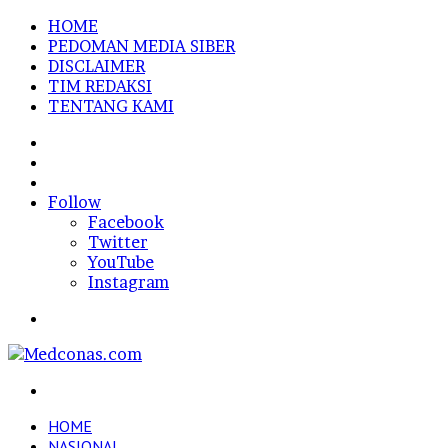
HOME
PEDOMAN MEDIA SIBER
DISCLAIMER
TIM REDAKSI
TENTANG KAMI
Sidebar
Random
Article
Log
In
Follow
Facebook
Twitter
YouTube
Instagram
Menu
Search
for
HOME
NASIONAL