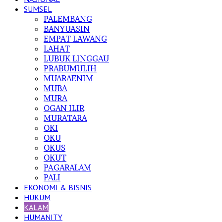
SUMSEL
PALEMBANG
BANYUASIN
EMPAT LAWANG
LAHAT
LUBUK LINGGAU
PRABUMULIH
MUARAENIM
MUBA
MURA
OGAN ILIR
MURATARA
OKI
OKU
OKUS
OKUT
PAGARALAM
PALI
EKONOMI & BISNIS
HUKUM
KALAM
HUMANITY