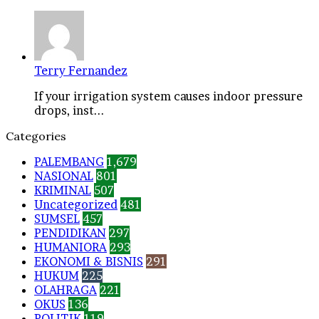
Terry Fernandez
If your irrigation system causes indoor pressure
drops, inst...
Categories
PALEMBANG
1,679
NASIONAL
801
KRIMINAL
507
Uncategorized
481
SUMSEL
457
PENDIDIKAN
297
HUMANIORA
293
EKONOMI & BISNIS
291
HUKUM
225
OLAHRAGA
221
OKUS
136
POLITIK
119