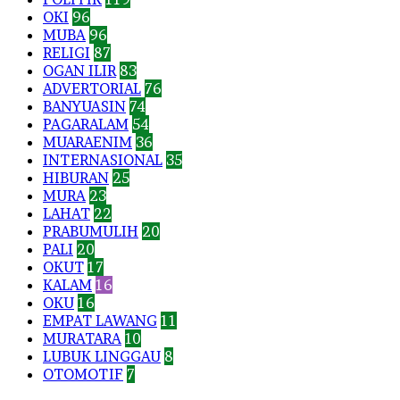
OKI
96
MUBA
96
RELIGI
87
OGAN ILIR
83
ADVERTORIAL
76
BANYUASIN
74
PAGARALAM
54
MUARAENIM
36
INTERNASIONAL
35
HIBURAN
25
MURA
23
LAHAT
22
PRABUMULIH
20
PALI
20
OKUT
17
KALAM
16
OKU
16
EMPAT LAWANG
11
MURATARA
10
LUBUK LINGGAU
8
OTOMOTIF
7