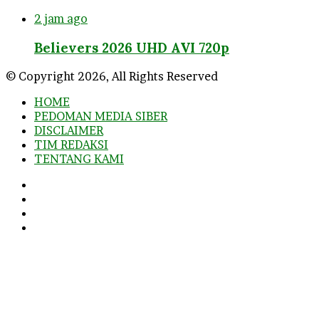
2 jam ago
Believers 2026 UHD AVI 720p
© Copyright 2026, All Rights Reserved
HOME
PEDOMAN MEDIA SIBER
DISCLAIMER
TIM REDAKSI
TENTANG KAMI
Facebook
Twitter
YouTube
Instagram
Facebook
Twitter
WhatsApp
Telegram
Viber
Back
to
top
button