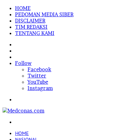
HOME
PEDOMAN MEDIA SIBER
DISCLAIMER
TIM REDAKSI
TENTANG KAMI
Sidebar
Random
Article
Log
In
Follow
Facebook
Twitter
YouTube
Instagram
Menu
Search
for
HOME
NASIONAL