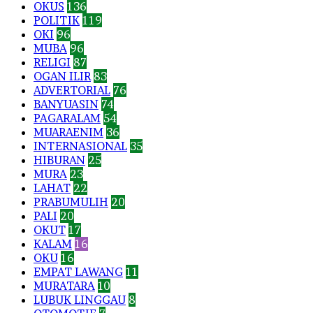
OKUS
136
POLITIK
119
OKI
96
MUBA
96
RELIGI
87
OGAN ILIR
83
ADVERTORIAL
76
BANYUASIN
74
PAGARALAM
54
MUARAENIM
36
INTERNASIONAL
35
HIBURAN
25
MURA
23
LAHAT
22
PRABUMULIH
20
PALI
20
OKUT
17
KALAM
16
OKU
16
EMPAT LAWANG
11
MURATARA
10
LUBUK LINGGAU
8