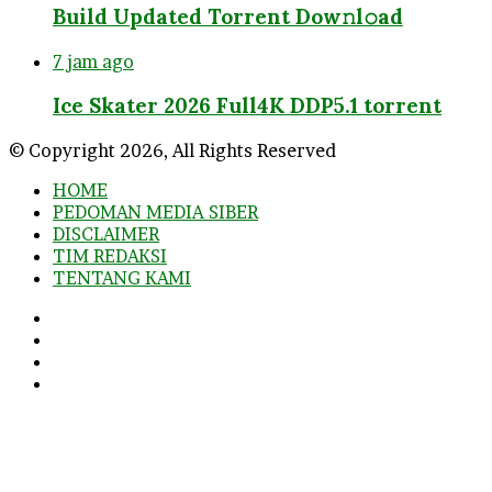
Build Updated Torrent Dow𝚗l𝚘аd
7 jam ago
Ice Skater 2026 Full4K DDP5.1 torrent
© Copyright 2026, All Rights Reserved
HOME
PEDOMAN MEDIA SIBER
DISCLAIMER
TIM REDAKSI
TENTANG KAMI
Facebook
Twitter
YouTube
Instagram
Facebook
Twitter
WhatsApp
Telegram
Viber
Back
to
top
button