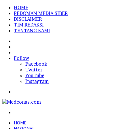
HOME
PEDOMAN MEDIA SIBER
DISCLAIMER
TIM REDAKSI
TENTANG KAMI
Sidebar
Random
Article
Log
In
Follow
Facebook
Twitter
YouTube
Instagram
Menu
Search
for
HOME
NASIONAL