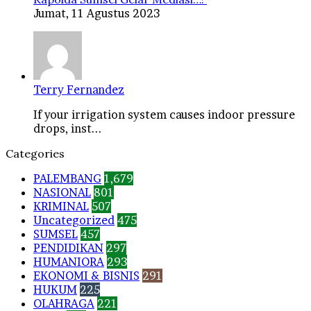
Jumat, 11 Agustus 2023
Terry Fernandez
If your irrigation system causes indoor pressure
drops, inst...
Categories
PALEMBANG
1,679
NASIONAL
801
KRIMINAL
507
Uncategorized
475
SUMSEL
457
PENDIDIKAN
297
HUMANIORA
293
EKONOMI & BISNIS
291
HUKUM
225
OLAHRAGA
221