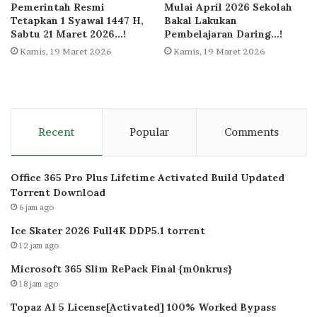
Pemerintah Resmi
Mulai April 2026 Sekolah
Tetapkan 1 Syawal 1447 H,
Bakal Lakukan
Sabtu 21 Maret 2026…!
Pembelajaran Daring…!
Kamis, 19 Maret 2026
Kamis, 19 Maret 2026
Recent
Popular
Comments
Office 365 Pro Plus Lifetime Activated Build Updated
Torrent Dow𝚗l𝚘аd
6 jam ago
Ice Skater 2026 Full4K DDP5.1 torrent
12 jam ago
Microsoft 365 Slim RePack Final {m0nkrus}
18 jam ago
Topaz AI 5 License[Activated] 100% Worked Bypass