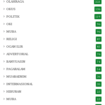
OLAHRAGA
221
OKUS
136
POLITIK
119
OKI
96
MUBA
96
RELIGI
87
OGAN ILIR
83
ADVERTORIAL
76
BANYUASIN
74
PAGARALAM
54
MUARAENIM
36
INTERNASIONAL
35
HIBURAN
25
MURA
23