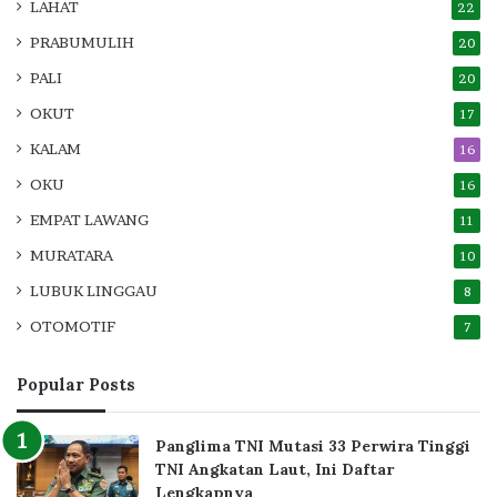
LAHAT
22
PRABUMULIH
20
PALI
20
OKUT
17
KALAM
16
OKU
16
EMPAT LAWANG
11
MURATARA
10
LUBUK LINGGAU
8
OTOMOTIF
7
Popular Posts
Panglima TNI Mutasi 33 Perwira Tinggi
TNI Angkatan Laut, Ini Daftar
Lengkapnya