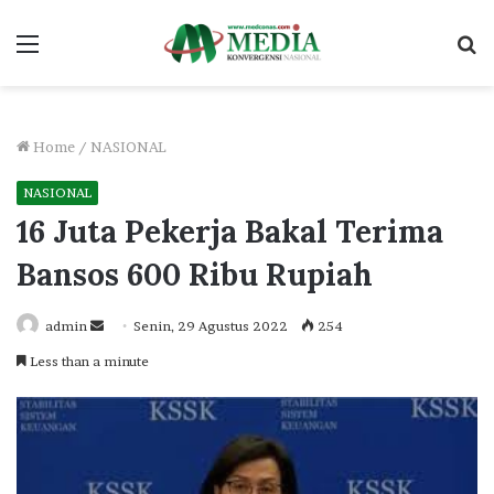
Menu
S
fo
Home
/
NASIONAL
NASIONAL
16 Juta Pekerja Bakal Terima
Bansos 600 Ribu Rupiah
Send
admin
Senin, 29 Agustus 2022
254
an
Less than a minute
email