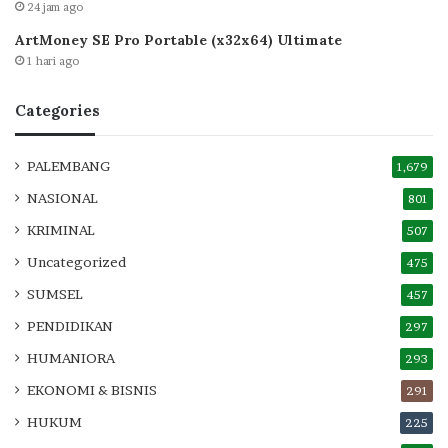
24 jam ago
ArtMoney SE Pro Portable (x32x64) Ultimate
1 hari ago
Categories
PALEMBANG
1,679
NASIONAL
801
KRIMINAL
507
Uncategorized
475
SUMSEL
457
PENDIDIKAN
297
HUMANIORA
293
EKONOMI & BISNIS
291
HUKUM
225