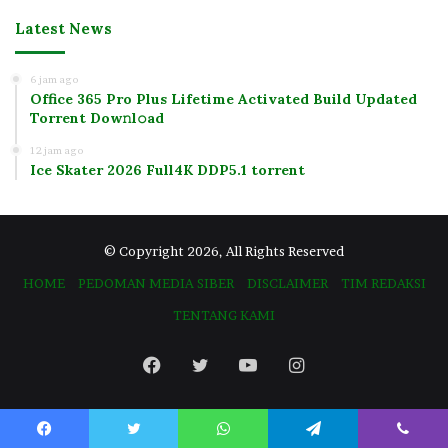
Latest News
6 jam ago
Office 365 Pro Plus Lifetime Activated Build Updated
Torrent Dow𝚗l𝚘аd
12 jam ago
Ice Skater 2026 Full4K DDP5.1 torrent
© Copyright 2026, All Rights Reserved
HOME
PEDOMAN MEDIA SIBER
DISCLAIMER
TIM REDAKSI
TENTANG KAMI
Facebook
Twitter
YouTube
Instagram