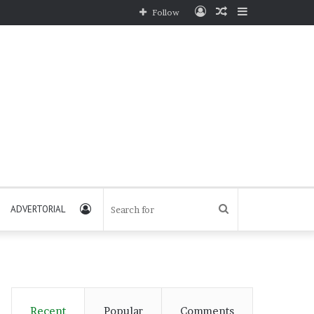
Log
Random
Sidebar
Follow
In
Article
Log
Search
ADVERTORIAL
In
for
Recent
Popular
Comments