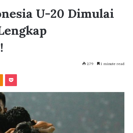
onesia U-20 Dimulai
 Lengkap
!
279
1 minute read
akte
Odnoklassniki
Pocket