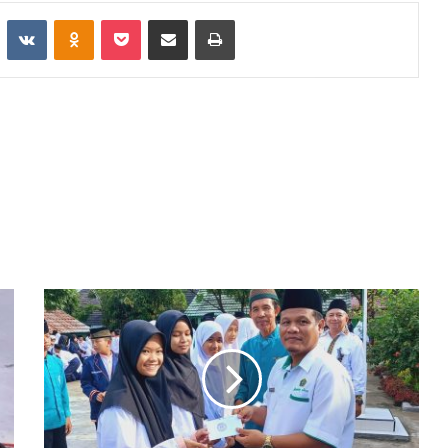
st
Reddit
VKontakte
Odnoklassniki
Pocket
Share via Email
Print