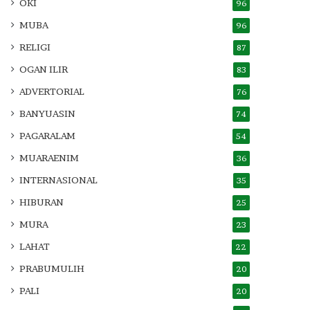
OKI
96
MUBA
96
RELIGI
87
OGAN ILIR
83
ADVERTORIAL
76
BANYUASIN
74
PAGARALAM
54
MUARAENIM
36
INTERNASIONAL
35
HIBURAN
25
MURA
23
LAHAT
22
PRABUMULIH
20
PALI
20