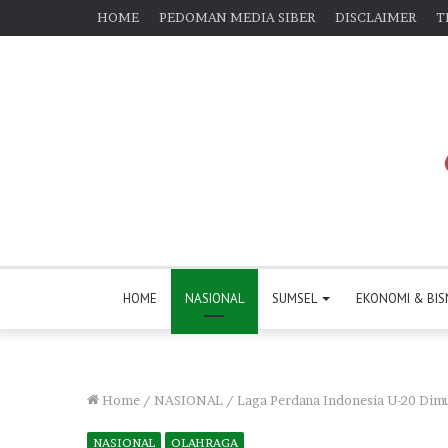
HOME
PEDOMAN MEDIA SIBER
DISCLAIMER
T
HOME
NASIONAL
SUMSEL
EKONOMI & BIS
Home
/
NASIONAL
/
Laga Perdana Indonesia U-20 Dimu
NASIONAL
OLAHRAGA