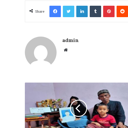
Facebook
Twitter
LinkedIn
Tumblr
Pintere
Share
admin
Website