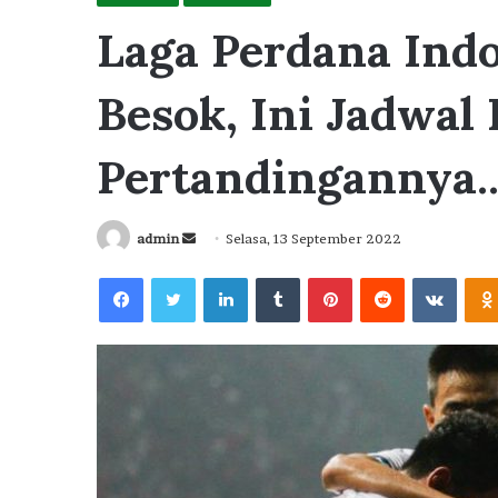
Laga Perdana Ind
Besok, Ini Jadwal
Pertandingannya..
Send
admin
Selasa, 13 September 2022
an
Facebook
Twitter
LinkedIn
Tumblr
Pinterest
Reddit
VKont
email