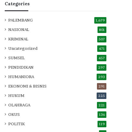
Categories
PALEMBANG
1,679
NASIONAL
801
KRIMINAL
507
Uncategorized
471
SUMSEL
457
PENDIDIKAN
297
HUMANIORA
293
EKONOMI & BISNIS
291
HUKUM
225
OLAHRAGA
221
OKUS
136
POLITIK
119