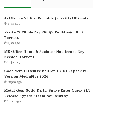
ArtMoney SE Pro Portable (x32x64) Ultimate
2 jam ago
Verity 2026 BluRay 2160𝚙 .FullMov𝗂e UHD
Torrent
8 jam ago
MS Office Home & Business No License Key
Needed .tоr𝚛еnt
14 jam ago
Code Vein II Deluxe Edition DODI Repack PC
Version MediaFire 2026
20 jam ago
Metal Gear Solid Delta: Snake Eater Crack FLT
Release Bypass Steam for Desktop
1 hari ago