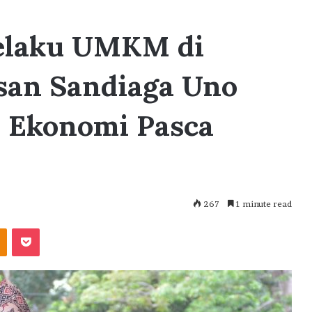
elaku UMKM di
esan Sandiaga Uno
 Ekonomi Pasca
267
1 minute read
akte
Odnoklassniki
Pocket