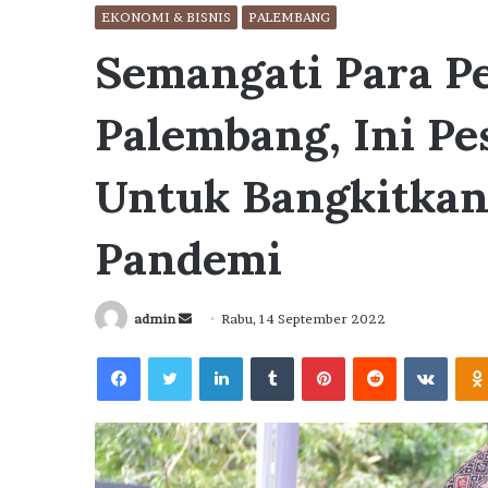
EKONOMI & BISNIS
PALEMBANG
Semangati Para P
Palembang, Ini P
Untuk Bangkitkan
Pandemi
Send
admin
Rabu, 14 September 2022
an
Facebook
Twitter
LinkedIn
Tumblr
Pinterest
Reddit
VKont
email