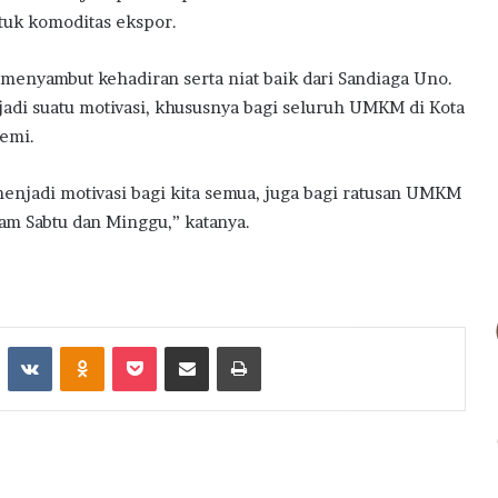
ntuk komoditas ekspor.
 menyambut kehadiran serta niat baik dari Sandiaga Uno.
adi suatu motivasi, khususnya bagi seluruh UMKM di Kota
demi.
menjadi motivasi bagi kita semua, juga bagi ratusan UMKM
lam Sabtu dan Minggu,” katanya.
st
Reddit
VKontakte
Odnoklassniki
Pocket
Share via Email
Print