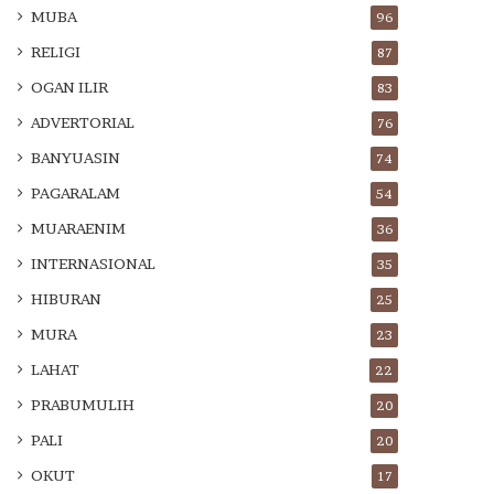
MUBA
96
RELIGI
87
OGAN ILIR
83
ADVERTORIAL
76
BANYUASIN
74
PAGARALAM
54
MUARAENIM
36
INTERNASIONAL
35
HIBURAN
25
MURA
23
LAHAT
22
PRABUMULIH
20
PALI
20
OKUT
17