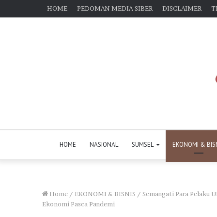
HOME
PEDOMAN MEDIA SIBER
DISCLAIMER
T
HOME
NASIONAL
SUMSEL
EKONOMI & BIS
Home
/
EKONOMI & BISNIS
/
Semangati Para Pelaku 
Ekonomi Pasca Pandemi