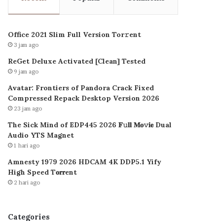
Office 2021 Slim Full Version Tor𝚛ent
3 jam ago
ReGet Deluxe Activated [Clean] Tested
9 jam ago
Avatar: Frontiers of Pandora Crack Fixed
Compressed Repack Desktop Version 2026
23 jam ago
The Sick Mind of EDP445 2026 𝐅𝚞𝐥𝐥 𝐌𝐨𝚟𝐢𝐞 Dual
Audio YTS Magnet
1 hari ago
Amnesty 1979 2026 HDCAM 4K DDP5.1 Yify
High Speed T𝐨𝐫𝐫ent
2 hari ago
Categories