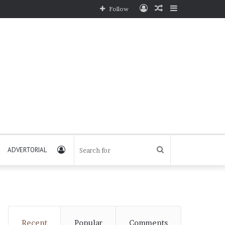
Log
Random
Sidebar
Follow
In
Article
Log
Search
ADVERTORIAL
In
for
Recent
Popular
Comments