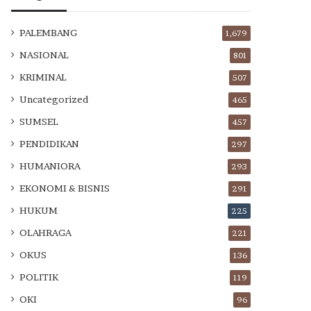
PALEMBANG
1,679
NASIONAL
801
KRIMINAL
507
Uncategorized
465
SUMSEL
457
PENDIDIKAN
297
HUMANIORA
293
EKONOMI & BISNIS
291
HUKUM
225
OLAHRAGA
221
OKUS
136
POLITIK
119
OKI
96