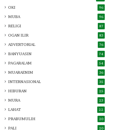
OKI
96
MUBA
96
RELIGI
87
OGAN ILIR
83
ADVERTORIAL
76
BANYUASIN
74
PAGARALAM
54
MUARAENIM
36
INTERNASIONAL
35
HIBURAN
25
MURA
23
LAHAT
22
PRABUMULIH
20
PALI
20