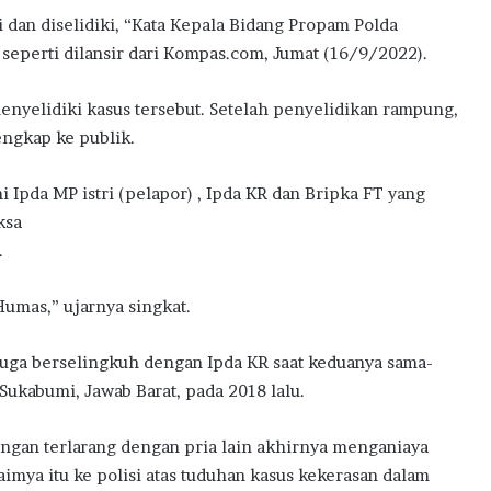
ani dan diselidiki, “Kata Kepala Bidang Propam Polda
eperti dilansir dari Kompas.com, Jumat (16/9/2022).
nyelidiki kasus tersebut. Setelah penyelidikan rampung,
engkap ke publik.
 Ipda MP istri (pelapor) , Ipda KR dan Bripka FT yang
ksa
.
Humas,” ujarnya singkat.
duga berselingkuh dengan Ipda KR saat keduanya sama-
ukabumi, Jawab Barat, pada 2018 lalu.
gan terlarang dengan pria lain akhirnya menganiaya
uaimya itu ke polisi atas tuduhan kasus kekerasan dalam