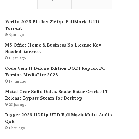
Verity 2026 BluRay 2160𝚙 .FullMov𝗂e UHD
Torrent
5 jam ago
MS Office Home & Business No License Key
Needed .tоr𝚛еnt
11 jam ago
Code Vein II Deluxe Edition DODI Repack PC
Version MediaFire 2026
17 jam ago
Metal Gear Solid Delta: Snake Eater Crack FLT
Release Bypass Steam for Desktop
23 jam ago
Digger 2026 HDRip UHD 𝐅𝚞𝐥𝐥 𝐌𝐨𝚟𝐢𝐞 Multi-Audio
QxR
1 hari ago