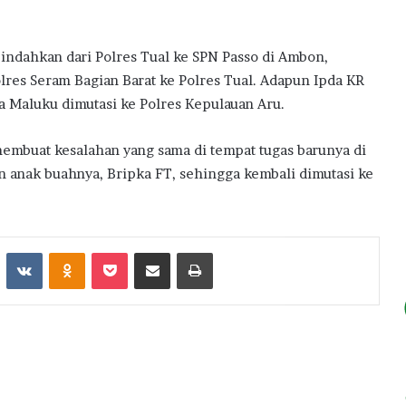
indahkan dari Polres Tual ke SPN Passo di Ambon,
olres Seram Bagian Barat ke Polres Tual. Adapun Ipda KR
a Maluku dimutasi ke Polres Kepulauan Aru.
membuat kesalahan yang sama di tempat tugas barunya di
n anak buahnya, Bripka FT, sehingga kembali dimutasi ke
st
Reddit
VKontakte
Odnoklassniki
Pocket
Share via Email
Print