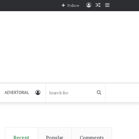
Log
Random
Sidebar
Follow
In
Article
Log
Search
ADVERTORIAL
In
for
Recent
Popular
Comments