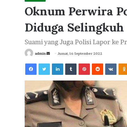
Oknum Perwira P
Diduga Selingkuh 
Suami yang Juga Polisi Lapor ke 
Send
admin
Jumat, 16 September 2022
an
Facebook
Twitter
LinkedIn
Tumblr
Pinterest
Reddit
VKont
email