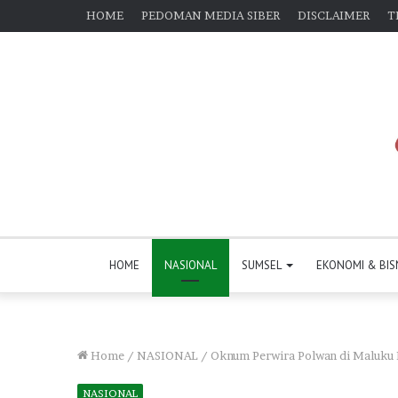
HOME
PEDOMAN MEDIA SIBER
DISCLAIMER
T
HOME
NASIONAL
SUMSEL
EKONOMI & BIS
Home
/
NASIONAL
/
Oknum Perwira Polwan di Maluku 
NASIONAL