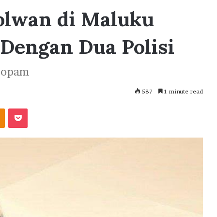
olwan di Maluku
Dengan Dua Polisi
Propam
587
1 minute read
akte
Odnoklassniki
Pocket