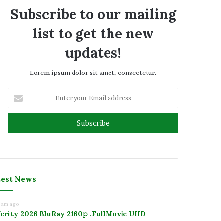
Subscribe to our mailing
list to get the new
updates!
Lorem ipsum dolor sit amet, consectetur.
Enter
your
Email
address
test News
 jam ago
erity 2026 BluRay 2160𝚙 .FullMov𝗂e UHD