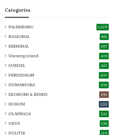
Categories
PALEMBANG
1,679
NASIONAL
801
KRIMINAL
507
Uncategorized
470
SUMSEL
457
PENDIDIKAN
297
HUMANIORA
293
EKONOMI & BISNIS
291
HUKUM
225
OLAHRAGA
221
OKUS
136
POLITIK
119