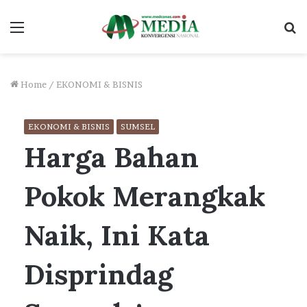
Menu
S
fo
Home
/
EKONOMI & BISNIS
EKONOMI & BISNIS
SUMSEL
Harga Bahan
Pokok Merangkak
Naik, Ini Kata
Disprindag