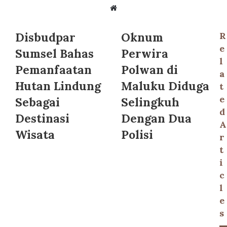
Website
Disbudpar
Oknum
R
e
Sumsel Bahas
Perwira
l
Pemanfaatan
Polwan di
a
Hutan Lindung
Maluku Diduga
t
e
Sebagai
Selingkuh
d
Destinasi
Dengan Dua
A
Wisata
Polisi
r
t
i
c
l
e
s