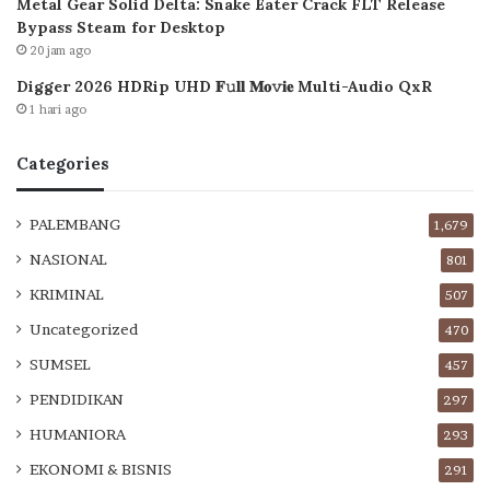
Metal Gear Solid Delta: Snake Eater Crack FLT Release
Bypass Steam for Desktop
20 jam ago
Digger 2026 HDRip UHD 𝐅𝚞𝐥𝐥 𝐌𝐨𝚟𝐢𝐞 Multi-Audio QxR
1 hari ago
Categories
PALEMBANG
1,679
NASIONAL
801
KRIMINAL
507
Uncategorized
470
SUMSEL
457
PENDIDIKAN
297
HUMANIORA
293
EKONOMI & BISNIS
291