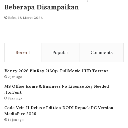
Beberapa Disampaikan
Rabu, 18 Maret 2026
Recent
Popular
Comments
Verity 2026 BluRay 2160𝚙 .FullMov𝗂e UHD Torrent
2 jam ago
MS Office Home & Business No License Key Needed
.tоr𝚛еnt
8 jam ago
Code Vein II Deluxe Edition DODI Repack PC Version
MediaFire 2026
14 jam ago