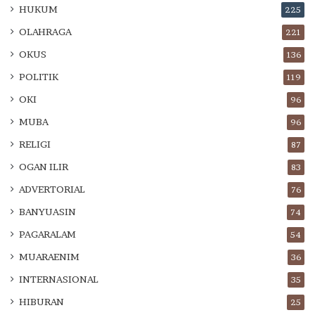
HUKUM
225
OLAHRAGA
221
OKUS
136
POLITIK
119
OKI
96
MUBA
96
RELIGI
87
OGAN ILIR
83
ADVERTORIAL
76
BANYUASIN
74
PAGARALAM
54
MUARAENIM
36
INTERNASIONAL
35
HIBURAN
25