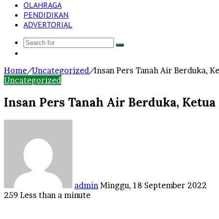
OLAHRAGA
PENDIDIKAN
ADVERTORIAL
Search
Log
for
In
Home
/
Uncategorized
/
Insan Pers Tanah Air Berduka, K
Uncategorized
Insan Pers Tanah Air Berduka, Ketu
Send
an
email
admin
Minggu, 18 September 2022
259
Less than a minute
Facebook
Twitter
LinkedIn
Tumblr
Pinterest
Reddit
VKontakte
Odnoklassniki
Pocket