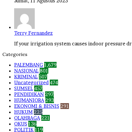
Jumat, 11 Agustus 2023
Terry Fernandez
If your irrigation system causes indoor pressure dro
Categories
PALEMBANG
1,679
NASIONAL
801
KRIMINAL
507
Uncategorized
474
SUMSEL
457
PENDIDIKAN
297
HUMANIORA
293
EKONOMI & BISNIS
291
HUKUM
225
OLAHRAGA
221
OKUS
136
POLITIK
119