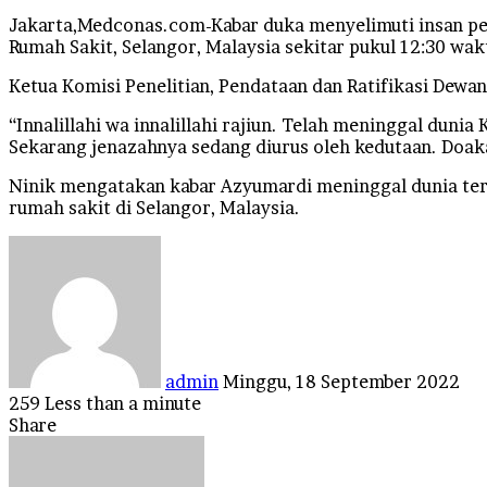
Jakarta,Medconas.com-Kabar duka menyelimuti insan per
Rumah Sakit, Selangor, Malaysia sekitar pukul 12:30 wak
Ketua Komisi Penelitian, Pendataan dan Ratifikasi Dewa
“Innalillahi wa innalillahi rajiun. Telah meninggal dun
Sekarang jenazahnya sedang diurus oleh kedutaan. Doakan
Ninik mengatakan kabar Azyumardi meninggal dunia terk
rumah sakit di Selangor, Malaysia.
Send
an
email
admin
Minggu, 18 September 2022
259
Less than a minute
Facebook
Twitter
LinkedIn
Tumblr
Pinterest
Reddit
VKontakte
Odnoklassniki
Pocket
Share
Facebook
Twitter
LinkedIn
Tumblr
Pinterest
Reddit
VKontakte
Odnoklassniki
Pocket
Share
Print
via