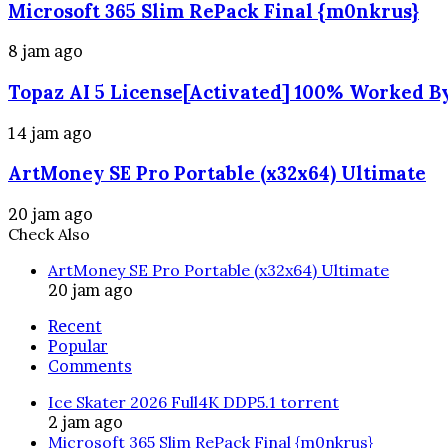
Microsoft 365 Slim RePack Final {m0nkrus}
8 jam ago
Topaz AI 5 License[Activated] 100% Worked B
14 jam ago
ArtMoney SE Pro Portable (x32x64) Ultimate
20 jam ago
Check Also
Close
ArtMoney SE Pro Portable (x32x64) Ultimate
20 jam ago
Recent
Popular
Comments
Ice Skater 2026 Full4K DDP5.1 torrent
2 jam ago
Microsoft 365 Slim RePack Final {m0nkrus}