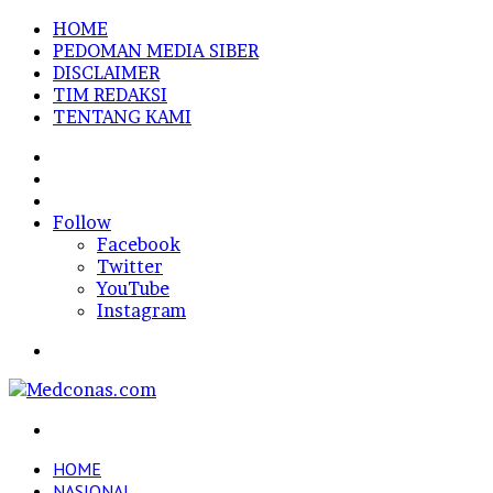
HOME
PEDOMAN MEDIA SIBER
DISCLAIMER
TIM REDAKSI
TENTANG KAMI
Sidebar
Random
Article
Log
In
Follow
Facebook
Twitter
YouTube
Instagram
Menu
Search
for
HOME
NASIONAL