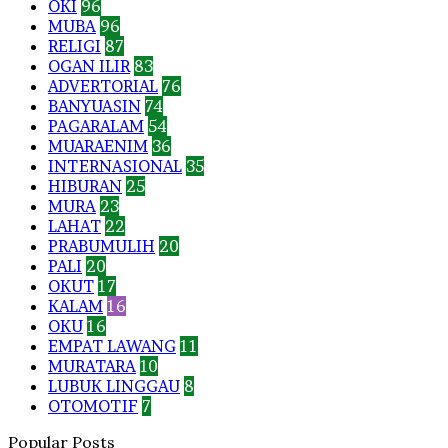
OKI
96
MUBA
96
RELIGI
87
OGAN ILIR
83
ADVERTORIAL
76
BANYUASIN
74
PAGARALAM
54
MUARAENIM
36
INTERNASIONAL
35
HIBURAN
25
MURA
23
LAHAT
22
PRABUMULIH
20
PALI
20
OKUT
17
KALAM
16
OKU
16
EMPAT LAWANG
11
MURATARA
10
LUBUK LINGGAU
8
OTOMOTIF
7
Popular Posts