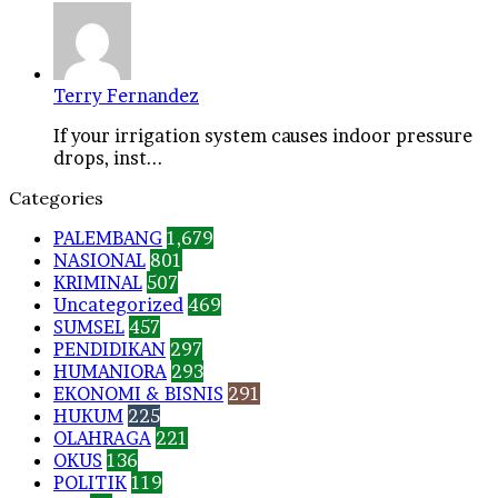
Terry Fernandez
If your irrigation system causes indoor pressure
drops, inst...
Categories
PALEMBANG
1,679
NASIONAL
801
KRIMINAL
507
Uncategorized
469
SUMSEL
457
PENDIDIKAN
297
HUMANIORA
293
EKONOMI & BISNIS
291
HUKUM
225
OLAHRAGA
221
OKUS
136
POLITIK
119