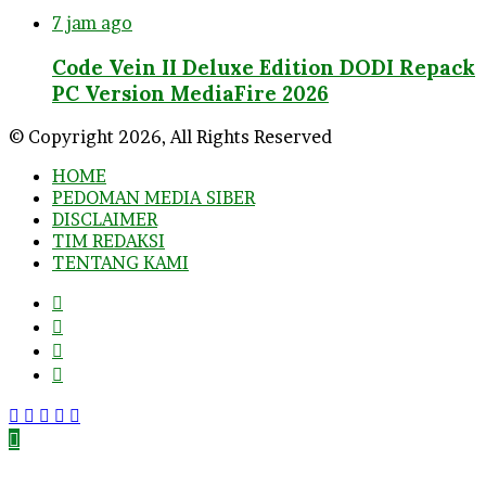
7 jam ago
Code Vein II Deluxe Edition DODI Repack
PC Version MediaFire 2026
© Copyright 2026, All Rights Reserved
HOME
PEDOMAN MEDIA SIBER
DISCLAIMER
TIM REDAKSI
TENTANG KAMI
Facebook
Twitter
YouTube
Instagram
Facebook
Twitter
WhatsApp
Telegram
Viber
Back
to
top