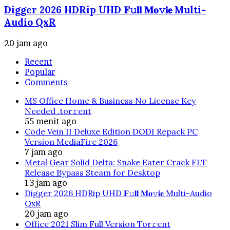
Digger 2026 HDRip UHD 𝐅𝚞𝐥𝐥 𝐌𝐨𝚟𝐢𝐞 Multi-
Audio QxR
20 jam ago
Recent
Popular
Comments
MS Office Home & Business No License Key
Needed .tоr𝚛еnt
55 menit ago
Code Vein II Deluxe Edition DODI Repack PC
Version MediaFire 2026
7 jam ago
Metal Gear Solid Delta: Snake Eater Crack FLT
Release Bypass Steam for Desktop
13 jam ago
Digger 2026 HDRip UHD 𝐅𝚞𝐥𝐥 𝐌𝐨𝚟𝐢𝐞 Multi-Audio
QxR
20 jam ago
Office 2021 Slim Full Version Tor𝚛ent