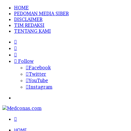
HOME
PEDOMAN MEDIA SIBER
DISCLAIMER
TIM REDAKSI
TENTANG KAMI
Sidebar
Random
Article
Log
In
Follow
Facebook
Twitter
YouTube
Instagram
Menu
Search
for
HOME