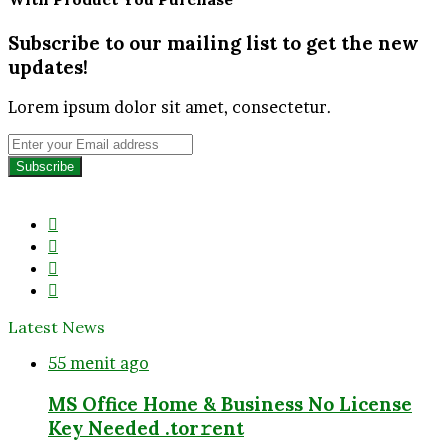
Subscribe to our mailing list to get the new
updates!
Lorem ipsum dolor sit amet, consectetur.
Enter
your
Email
address
Facebook
Twitter
YouTube
Instagram
Latest News
55 menit ago
MS Office Home & Business No License
Key Needed .tоr𝚛еnt