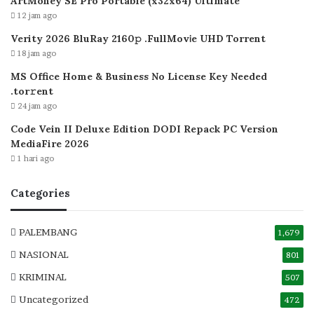
ArtMoney SE Pro Portable (x32x64) Ultimate
12 jam ago
Verity 2026 BluRay 2160𝚙 .FullMov𝗂e UHD Torrent
18 jam ago
MS Office Home & Business No License Key Needed
.tоr𝚛еnt
24 jam ago
Code Vein II Deluxe Edition DODI Repack PC Version
MediaFire 2026
1 hari ago
Categories
PALEMBANG
1,679
NASIONAL
801
KRIMINAL
507
Uncategorized
472