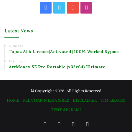
Facebook
Twitter
YouTube
Instagram
Latest News
6 jam ago
Topaz AI 5 License[Activated] 100% Worked Bypass
12 jam ago
ArtMoney SE Pro Portable (x32x64) Ultimate
© Copyright 2026, All Rights Reserved
HOME
PEDOMAN MEDIA SIBER
DISCLAIMER
TIM REDAKSI
TENTANG KAMI
Facebook
Twitter
YouTube
Instagram