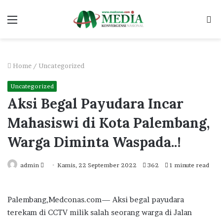
Menu
S
fo
Home
/
Uncategorized
Uncategorized
Aksi Begal Payudara Incar
Mahasiswi di Kota Palembang,
Warga Diminta Waspada..!
Send
admin
Kamis, 22 September 2022
362
1 minute read
an
email
Palembang,Medconas.com— Aksi begal payudara
terekam di CCTV milik salah seorang warga di Jalan