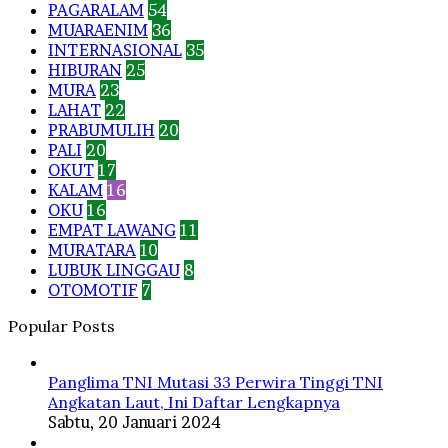
PAGARALAM
54
MUARAENIM
36
INTERNASIONAL
35
HIBURAN
25
MURA
23
LAHAT
22
PRABUMULIH
20
PALI
20
OKUT
17
KALAM
16
OKU
16
EMPAT LAWANG
11
MURATARA
10
LUBUK LINGGAU
8
OTOMOTIF
7
Popular Posts
Panglima TNI Mutasi 33 Perwira Tinggi TNI
Angkatan Laut, Ini Daftar Lengkapnya
Sabtu, 20 Januari 2024