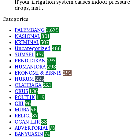
If your irrigation system causes indoor pressure
drops, inst...
Categories
PALEMBANG
1,679
NASIONAL
801
KRIMINAL
507
Uncategorized
466
SUMSEL
457
PENDIDIKAN
297
HUMANIORA
293
EKONOMI & BISNIS
291
HUKUM
225
OLAHRAGA
221
OKUS
136
POLITIK
119
OKI
96
MUBA
96
RELIGI
87
OGAN ILIR
83
ADVERTORIAL
76
BANYUASIN
74