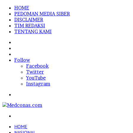
HOME
PEDOMAN MEDIA SIBER
DISCLAIMER
TIM REDAKSI
TENTANG KAMI
Sidebar
Random
Article
Log
In
Follow
Facebook
Twitter
YouTube
Instagram
Menu
Search
for
HOME
NASIONAL