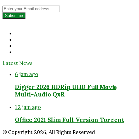
Enter
your
Email
address
Facebook
Twitter
YouTube
Instagram
Latest News
6 jam ago
Digger 2026 HDRip UHD 𝐅𝚞𝐥𝐥 𝐌𝐨𝚟𝐢𝐞
Multi-Audio QxR
12 jam ago
Office 2021 Slim Full Version Tor𝚛ent
© Copyright 2026, All Rights Reserved