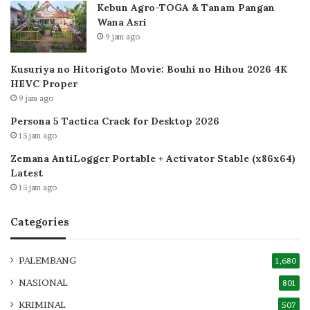
Kebun Agro-TOGA & Tanam Pangan
Wana Asri
9 jam ago
Kusuriya no Hitorigoto Movie: Bouhi no Hihou 2026 4K
HEVC Proper
9 jam ago
Persona 5 Tactica Crack for Desktop 2026
15 jam ago
Zemana AntiLogger Portable + Activator Stable (x86x64)
Latest
15 jam ago
Categories
PALEMBANG
1,680
NASIONAL
801
KRIMINAL
507