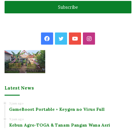
Email
address
Facebook
Twitter
YouTube
Instagram
Latest News
3 jam ago
GameBoost Portable + Keygen no Virus Full
9 jam ago
Kebun Agro-TOGA & Tanam Pangan Wana Asri