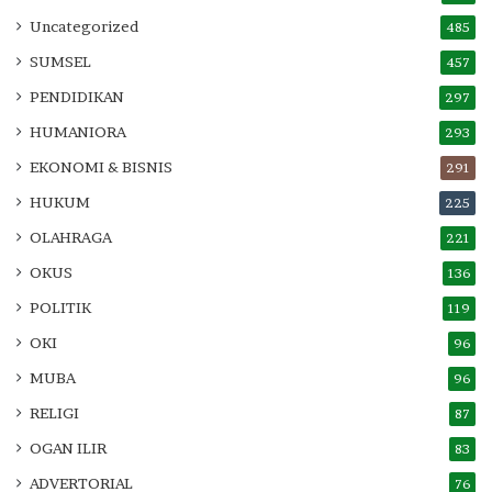
Uncategorized
485
SUMSEL
457
PENDIDIKAN
297
HUMANIORA
293
EKONOMI & BISNIS
291
HUKUM
225
OLAHRAGA
221
OKUS
136
POLITIK
119
OKI
96
MUBA
96
RELIGI
87
OGAN ILIR
83
ADVERTORIAL
76