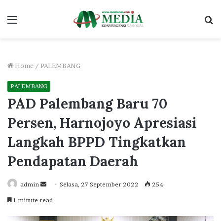
Menu
S
fo
Home
/
PALEMBANG
PALEMBANG
PAD Palembang Baru 70
Persen, Harnojoyo Apresiasi
Langkah BPPD Tingkatkan
Pendapatan Daerah
Send
admin
Selasa, 27 September 2022
254
an
1 minute read
email