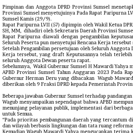
Pimpinan dan Anggota DPRD Provinsi Sumsel menetapk
Provinsi Sumsel menyetujuinya Pada Rapat Paripurna LV
Sumsel Kamis (29/9).
Rapat Paripurna LVII (57) dipimpin oleh Wakil Ketua DP
SH, MM, dihadiri oleh Sekretaris Daerah Provinsi Sumse
Rapat Paripurna diawali dengan pengambilan keputusa
Seluruh Peserta pun menyetujui Rencana Kerja tersebut 
Setelah Pengambilan persetujuan oleh Seluruh Anggota 
Kerja tersebut, yang draft Keputusannya telah terlebi
seluruh Anggota Dewan peserta rapat.
Sebelumnya, Wakil Gubernur Sumsel H Mawardi Yahya m
APBD Provinsi Sumsel Tahun Anggaran 2023 Pada Rapat
Gubernur Herman Deru yang dibacakan Wagub Mawardi 
diberikan oleh 9 Fraksi DPRD kepada Pemerintah Provin
Beberapa jawaban Gubernur Sumsel terhadap pandangan 
Wagub menyampaikan sependapat bahwa APBD mempunyai 
menunjang pelayanan publik, implementasi dari berbag
untuk Semua.
“Pada prioritas pembangunan daerah yang tercantum di
dan wilayah berbasis lingkungan dan tata ruang reformasi
Kemudian Wagub Mawardi Yahya mengucapkan terima kas