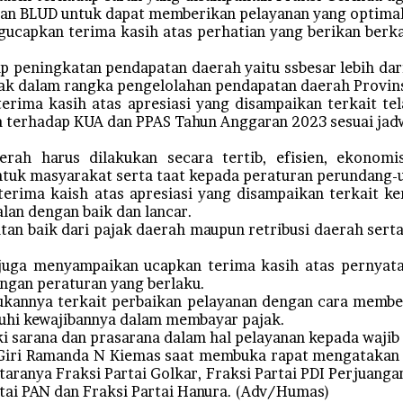
an BLUD untuk dapat memberikan pelayanan yang optimal 
capkan terima kasih atas perhatian yang berikan berk
 peningkatan pendapatan daerah yaitu ssbesar lebih dar
hak dalam rangka pengelolahan pendapatan daerah Provins
rima kasih atas apresiasi yang disampaikan terkait t
terhadap KUA dan PPAS Tahun Anggaran 2023 sesuai jadw
ah harus dilakukan secara tertib, efisien, ekonomi
ntuk masyarakat serta taat kepada peraturan perundang
ima kaish atas apresiasi yang disampaikan terkait k
lan dengan baik dan lancar.
an baik dari pajak daerah maupun retribusi daerah sert
 juga menyampaikan ucapkan terima kasih atas pernya
gan peraturan yang berlaku.
sukannya terkait perbaikan pelayanan dengan cara memb
uhi kewajibannya dalam membayar pajak.
 sarana dan prasarana dalam hal pelayanan kepada wajib 
M Giri Ramanda N Kiemas saat membuka rapat mengataka
anya Fraksi Partai Golkar, Fraksi Partai PDI Perjuangan,
rtai PAN dan Fraksi Partai Hanura. (Adv/Humas)