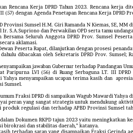
an Rencana Kerja DPRD Tahun 2023. Rencana kerja dite
II (57) dengan Agenda Penetapan Rencana Kerja DPRD Pr
RD Provinsi Sumsel H.M. Giri Ramanda N Kiemas, SE, MM di
l Ir. S.A.Supriono dan Perwakilan OPD serta tamu undanga
n Bersama Seluruh Anggota DPRD Prov. Sumsel Peserta 
secara aklamasi.
Dewan Peserta Rapat, dilanjutkan dengan prosesi penan
h dahulu dibacakan oleh Sekretaris DPRD Prov. Sumsel; R
enyampaikan jawaban Gubernur terhadap Pandangan Umum
 Paripurna LVI (56) di Ruang Serbaguna LT. III DPRD P
Yahya menyampaikan ucapan terima kasih dan apresiasi
si Sumsel.
umum Fraksi DPRD di sampaikan Wagub Mawardi Yahya dia
peran yang sangat strategis untuk mendukung aktivit
ai produk regulasi dan terhadap APBD Provinsi Sumsel t
dalam Dokumen RKPD tajun 2023 yaitu meningkatkan kes
 birokrasi dan stabilitas daerah,” katanya.
ih terhadap saran yang disampaikan Fraksi Gerinda aga