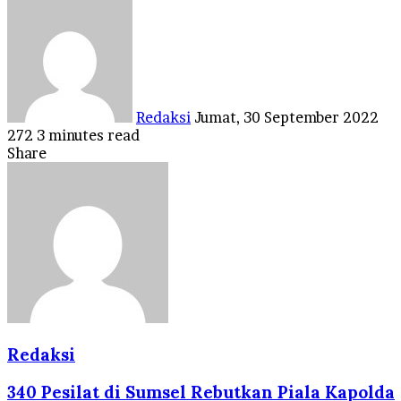
Send
an
email
Redaksi
Jumat, 30 September 2022
272
3 minutes read
Facebook
Twitter
LinkedIn
Tumblr
Pinterest
Reddit
VKontakte
Odnoklassniki
Pocket
Share
Facebook
Twitter
LinkedIn
Tumblr
Pinterest
Reddit
VKontakte
Odnoklassniki
Pocket
Share
Print
via
Email
Redaksi
340 Pesilat di Sumsel Rebutkan Piala Kapolda