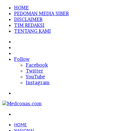
HOME
PEDOMAN MEDIA SIBER
DISCLAIMER
TIM REDAKSI
TENTANG KAMI
Sidebar
Random
Article
Log
In
Follow
Facebook
Twitter
YouTube
Instagram
Menu
Search
for
HOME
NASIONAL