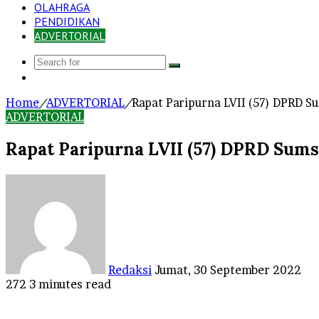
OLAHRAGA
PENDIDIKAN
ADVERTORIAL
Search
Log
for
In
Home
/
ADVERTORIAL
/
Rapat Paripurna LVII (57) DPRD 
ADVERTORIAL
Rapat Paripurna LVII (57) DPRD Sums
Send
an
email
Redaksi
Jumat, 30 September 2022
272
3 minutes read
Facebook
Twitter
LinkedIn
Tumblr
Pinterest
Reddit
VKontakte
Odnoklassniki
Pocket