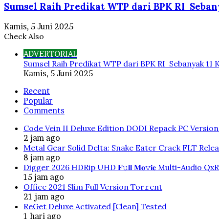
Sumsel Raih Predikat WTP dari BPK RI Sebany
Kamis, 5 Juni 2025
Check Also
Close
ADVERTORIAL
Sumsel Raih Predikat WTP dari BPK RI Sebanyak 11 K
Kamis, 5 Juni 2025
Recent
Popular
Comments
Code Vein II Deluxe Edition DODI Repack PC Versio
2 jam ago
Metal Gear Solid Delta: Snake Eater Crack FLT Rele
8 jam ago
Digger 2026 HDRip UHD 𝐅𝚞𝐥𝐥 𝐌𝐨𝚟𝐢𝐞 Multi-Audio QxR
15 jam ago
Office 2021 Slim Full Version Tor𝚛ent
21 jam ago
ReGet Deluxe Activated [Clean] Tested
1 hari ago