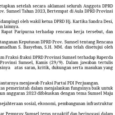
tapkan setelah secara aklamasi seluruh Anggota DPRD
ov. Sumsel Tahun 2023, Bertempat di Aula DPRD Provinsi
dampingi oleh wakil ketua DPRD Hj. Kartika Sandra Desi,
n lainnya.
Rapat Paripurna terhadap rencana kerja tersebut, dan
datanganan Keputusan DPRD Prov. Sumsel tentang Rencana
amadhan S. Basyeban, S.H. MM. dan telah disetujui oleh
 Fraksi-fraksi DPRD Provinsi Sumsel terhadap Raperda
rovinsi Sumsel, Kamis (29/9). Dalam jawaban tertulis
nya atas saran, kritik, dukungan serta masukan yang
ntarnya menjawab Fraksi Partai PDI Perjuangan.
as pemerintah dalam menjalankan fungsinya baik untuk
ahun anggaran 2023 difokuskan dengan tema Sumsel Maju
ejahteraan sosial, ekonomi, pembangunan infrastruktur
r Pemprov Sumsel terus proaktif dan berinovasi dalam