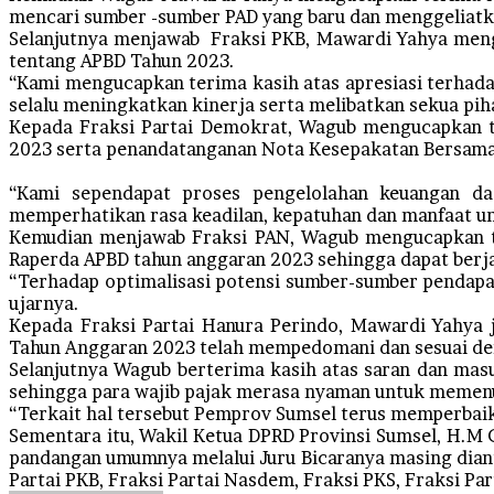
mencari sumber -sumber PAD yang baru dan menggeliatk
Selanjutnya menjawab Fraksi PKB, Mawardi Yahya mengu
tentang APBD Tahun 2023.
“Kami mengucapkan terima kasih atas apresiasi terhadap
selalu meningkatkan kinerja serta melibatkan sekua pi
Kepada Fraksi Partai Demokrat, Wagub mengucapkan te
2023 serta penandatanganan Nota Kesepakatan Bersama 
“Kami sependapat proses pengelolahan keuangan daer
memperhatikan rasa keadilan, kepatuhan dan manfaat u
Kemudian menjawab Fraksi PAN, Wagub mengucapkan ter
Raperda APBD tahun anggaran 2023 sehingga dapat berja
“Terhadap optimalisasi potensi sumber-sumber pendapat
ujarnya.
Kepada Fraksi Partai Hanura Perindo, Mawardi Yahya
Tahun Anggaran 2023 telah mempedomani dan sesuai den
Selanjutnya Wagub berterima kasih atas saran dan ma
sehingga para wajib pajak merasa nyaman untuk memen
“Terkait hal tersebut Pemprov Sumsel terus memperbaiki
Sementara itu, Wakil Ketua DPRD Provinsi Sumsel, H.
pandangan umumnya melalui Juru Bicaranya masing diantar
Partai PKB, Fraksi Partai Nasdem, Fraksi PKS, Fraksi Pa