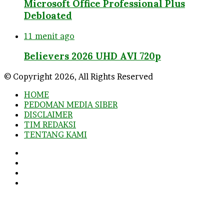
Microsoft Office Professional Plus
Debloated
11 menit ago
Believers 2026 UHD AVI 720p
© Copyright 2026, All Rights Reserved
HOME
PEDOMAN MEDIA SIBER
DISCLAIMER
TIM REDAKSI
TENTANG KAMI
Facebook
Twitter
YouTube
Instagram
Facebook
Twitter
WhatsApp
Telegram
Viber
Back
to
top