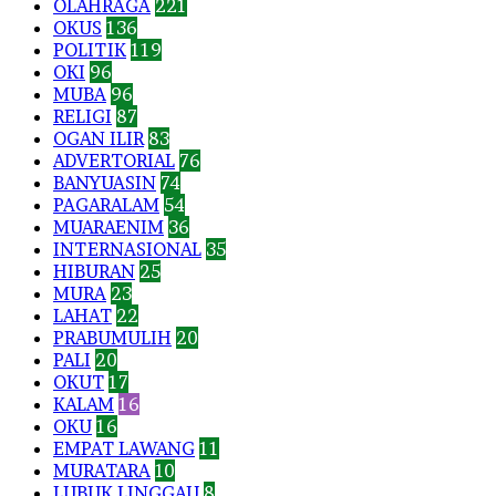
OLAHRAGA
221
OKUS
136
POLITIK
119
OKI
96
MUBA
96
RELIGI
87
OGAN ILIR
83
ADVERTORIAL
76
BANYUASIN
74
PAGARALAM
54
MUARAENIM
36
INTERNASIONAL
35
HIBURAN
25
MURA
23
LAHAT
22
PRABUMULIH
20
PALI
20
OKUT
17
KALAM
16
OKU
16
EMPAT LAWANG
11
MURATARA
10
LUBUK LINGGAU
8