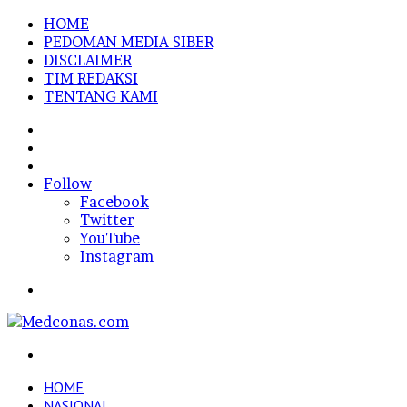
HOME
PEDOMAN MEDIA SIBER
DISCLAIMER
TIM REDAKSI
TENTANG KAMI
Sidebar
Random
Article
Log
In
Follow
Facebook
Twitter
YouTube
Instagram
Menu
Search
for
HOME
NASIONAL