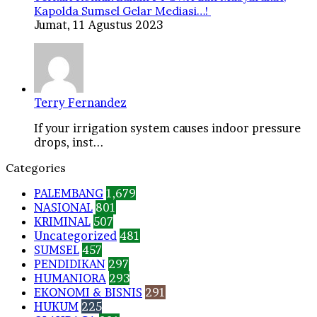
Kapolda Sumsel Gelar Mediasi…!
Jumat, 11 Agustus 2023
Terry Fernandez
If your irrigation system causes indoor pressure
drops, inst...
Categories
PALEMBANG
1,679
NASIONAL
801
KRIMINAL
507
Uncategorized
481
SUMSEL
457
PENDIDIKAN
297
HUMANIORA
293
EKONOMI & BISNIS
291
HUKUM
225