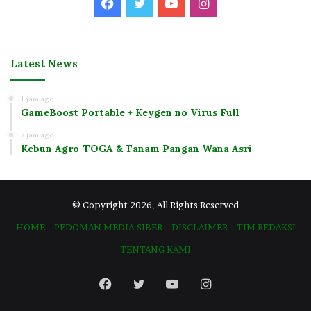
Facebook
Twitter
YouTube
Instagram
Latest News
1 jam ago
GameBoost Portable + Keygen no Virus Full
7 jam ago
Kebun Agro-TOGA & Tanam Pangan Wana Asri
© Copyright 2026, All Rights Reserved
HOME
PEDOMAN MEDIA SIBER
DISCLAIMER
TIM REDAKSI
TENTANG KAMI
Facebook
Twitter
YouTube
Instagram