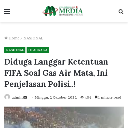
Menu
S
fo
Home
/
NASIONAL
NASIONAL
OLAHRAGA
Diduga Langgar Ketentuan
FIFA Soal Gas Air Mata, Ini
Penjelasan Polisi..!
Send
admin
Minggu, 2 Oktober 2022
404
1 minute read
an
email