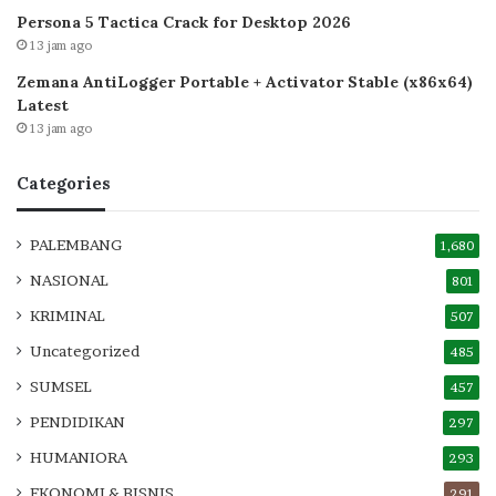
Persona 5 Tactica Crack for Desktop 2026
13 jam ago
Zemana AntiLogger Portable + Activator Stable (x86x64)
Latest
13 jam ago
Categories
PALEMBANG
1,680
NASIONAL
801
KRIMINAL
507
Uncategorized
485
SUMSEL
457
PENDIDIKAN
297
HUMANIORA
293
EKONOMI & BISNIS
291