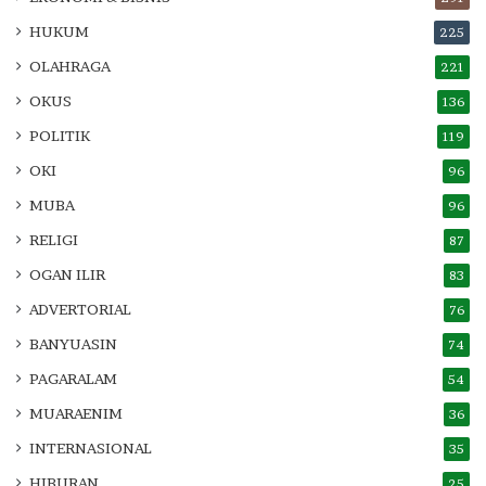
HUKUM
225
OLAHRAGA
221
OKUS
136
POLITIK
119
OKI
96
MUBA
96
RELIGI
87
OGAN ILIR
83
ADVERTORIAL
76
BANYUASIN
74
PAGARALAM
54
MUARAENIM
36
INTERNASIONAL
35
HIBURAN
25