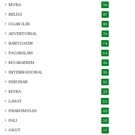
MUBA
96
RELIGI
87
OGAN ILIR
83
ADVERTORIAL
76
BANYUASIN
74
PAGARALAM
54
MUARAENIM
36
INTERNASIONAL
35
HIBURAN
25
MURA
23
LAHAT
22
PRABUMULIH
20
PALI
20
OKUT
17