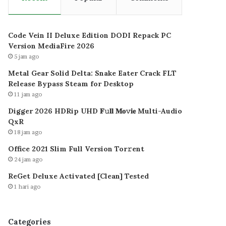
Code Vein II Deluxe Edition DODI Repack PC
Version MediaFire 2026
5 jam ago
Metal Gear Solid Delta: Snake Eater Crack FLT
Release Bypass Steam for Desktop
11 jam ago
Digger 2026 HDRip UHD 𝐅𝚞𝐥𝐥 𝐌𝐨𝚟𝐢𝐞 Multi-Audio
QxR
18 jam ago
Office 2021 Slim Full Version Tor𝚛ent
24 jam ago
ReGet Deluxe Activated [Clean] Tested
1 hari ago
Categories