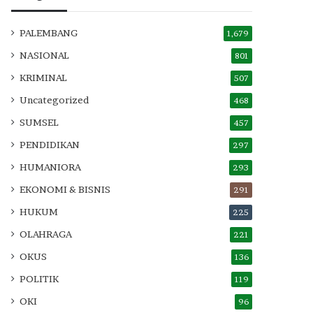
PALEMBANG
1,679
NASIONAL
801
KRIMINAL
507
Uncategorized
468
SUMSEL
457
PENDIDIKAN
297
HUMANIORA
293
EKONOMI & BISNIS
291
HUKUM
225
OLAHRAGA
221
OKUS
136
POLITIK
119
OKI
96