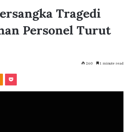
Tersangka Tragedi
han Personel Turut
260
1 minute read
akte
Odnoklassniki
Pocket