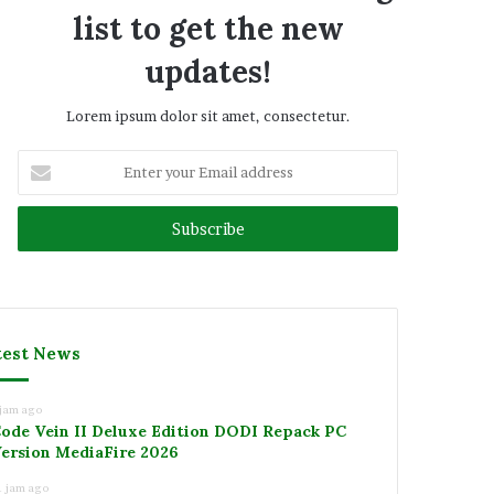
list to get the new
updates!
Lorem ipsum dolor sit amet, consectetur.
Enter
your
Email
address
test News
 jam ago
ode Vein II Deluxe Edition DODI Repack PC
ersion MediaFire 2026
1 jam ago