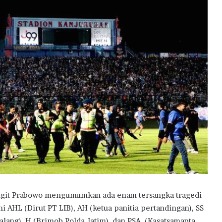
Sigit Prabowo mengumumkan ada enam tersangka tragedi
AHL (Dirut PT LIB), AH (ketua panitia pertandingan), SS
alang), H (Brimob Polda Jatim), dan PSA, (Kasatsamapta