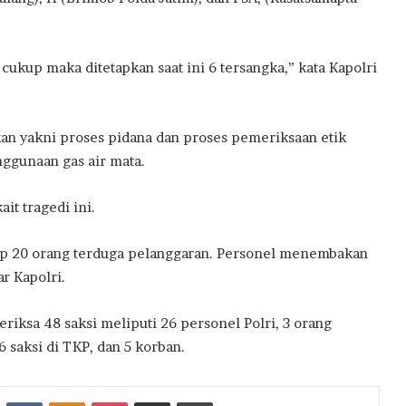
cukup maka ditetapkan saat ini 6 tersangka,” kata Kapolri
kan yakni proses pidana dan proses pemeriksaan etik
ggunaan gas air mata.
it tragedi ini.
kup 20 orang terduga pelanggaran. Personel menembakan
ar Kapolri.
iksa 48 saksi meliputi 26 personel Polri, 3 orang
 saksi di TKP, dan 5 korban.
st
Reddit
VKontakte
Odnoklassniki
Pocket
Share via Email
Print