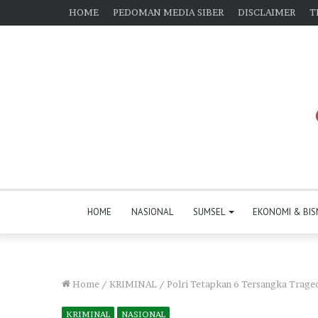
HOME
PEDOMAN MEDIA SIBER
DISCLAIMER
T
HOME
NASIONAL
SUMSEL
EKONOMI & BIS
Home
/
KRIMINAL
/
Polri Tetapkan 6 Tersangka Traged
KRIMINAL
NASIONAL