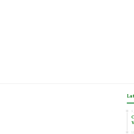
La
m
5
C
V
1