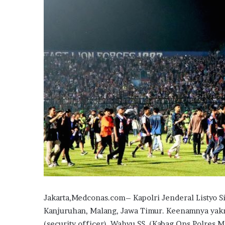
Jakarta,Medconas.com– Kapolri Jenderal Listyo 
Kanjuruhan, Malang, Jawa Timur. Keenamnya yakni 
(security officer), Wahyu SS, (Kabag Ops Polres M