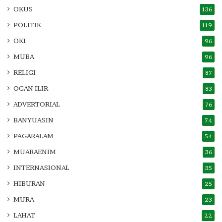
OKUS
136
POLITIK
119
OKI
96
MUBA
96
RELIGI
87
OGAN ILIR
83
ADVERTORIAL
76
BANYUASIN
74
PAGARALAM
54
MUARAENIM
36
INTERNASIONAL
35
HIBURAN
25
MURA
23
LAHAT
22