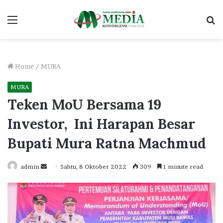
Menu
S
fo
Home
/
MURA
MURA
Teken MoU Bersama 19
Investor, Ini Harapan Besar
Bupati Mura Ratna Machmud
Send
admin
Sabtu, 8 Oktober 2022
309
1 minute read
an
email