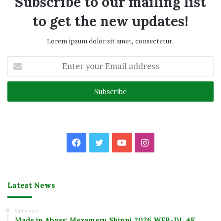
Subscribe to our mailing list
to get the new updates!
Lorem ipsum dolor sit amet, consectetur.
Enter
your
Email
address
Facebook
Twitter
YouTube
Instagram
Latest News
5 jam ago
Made in Abyss: Mezameru Shinpi 2026 WEB-DL 4K