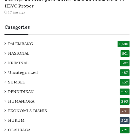
HEVC Proper
17 jam ago
Categories
PALEMBANG
1,680
NASIONAL
801
KRIMINAL
507
Uncategorized
487
SUMSEL
457
PENDIDIKAN
297
HUMANIORA
293
EKONOMI & BISNIS
291
HUKUM
225
OLAHRAGA
221