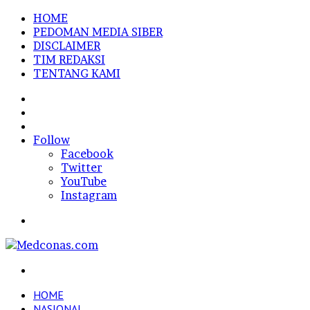
HOME
PEDOMAN MEDIA SIBER
DISCLAIMER
TIM REDAKSI
TENTANG KAMI
Sidebar
Random
Article
Log
In
Follow
Facebook
Twitter
YouTube
Instagram
Menu
Search
for
HOME
NASIONAL