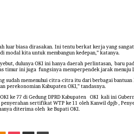
 luar biasa dirasakan. Ini tentu berkat kerja yang sang
di modal kita untuk membangun kedepan,” katanya.
ebut, dulunya OKI ini hanya daerah perlintasan, baru pada
intas timur ini juga fungsinya memperpendek jarak menuju
g sudah memenuhui citra-citra itu dari berbagai bantua
n perekonomian Kabupaten OKI,” tandasnya.
OKI ke 77 di Gedung DPRD Kabupaten OKI kali ini Gubern
penyerahan sertifikat WTP ke 11 oleh Kanwil dpjb , Penye
anya diterima oleh ke Bupati OKI.
ntakte
Odnoklassniki
Pocket
Share via Email
Print