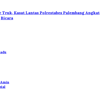
ir Truk, Kasat Lantas Polrestabes Palembang Angkat
Bicara
padu
l Amin
ial