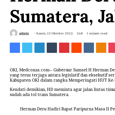
Sumatera, Ja
Send
admin
Kamis, 13 Oktober 2022
268
1 minute read
an
Facebook
Twitter
LinkedIn
Tumblr
Pinterest
Reddit
VKontakt
Odno
email
OKI, Medconas.com– Gubernur Sumsel H Herman Deru
yang terus terjaga antara legislatif dan eksekutif s
Kabupaten OKI dalam rangka Memperingati HUT Ke-7
Kendati demikian, HD meminta agar jalan lintas timu
sudah ada tol trans Sumatera.
Herman Deru Hadiri Rapat Paripurna Masa II P