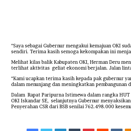
“Saya sebagai Gubernur mengakui kemajuan OKI sudah
sendiri. Terima kasih semoga kekompakan ini menja
Melihat kilas balik Kabupaten OKI, Herman Deru meny
terlihat aktivitas geliat ekonomi berjalan. Jalan l
“Kami ucapkan terima kasih kepada pak gubernur yan
dalam menunjang dan meningkatkan pembangunan da
Dalam Rapat Paripurna Istimewa dalam rangka HUT 
OKI Iskandar SE, selanjutnya Gubernur menyaksikan 
Penyerahan CSR dari BSB senilai 762.498.000 kesemu
Facebook
Twitter
LinkedIn
Tumblr
Pinterest
Reddit
VKo