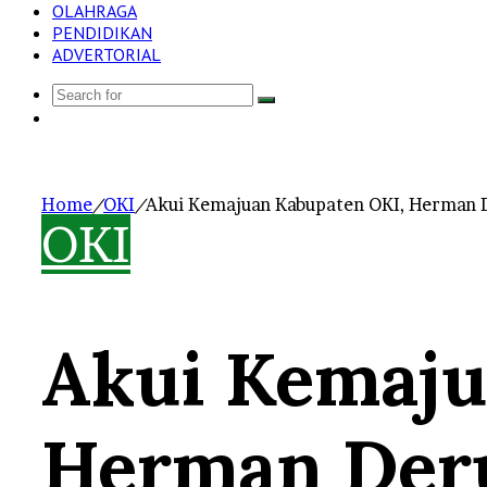
OLAHRAGA
PENDIDIKAN
ADVERTORIAL
Search
Log
for
In
Home
/
OKI
/
Akui Kemajuan Kabupaten OKI, Herman De
OKI
Akui Kemaju
Herman Deru