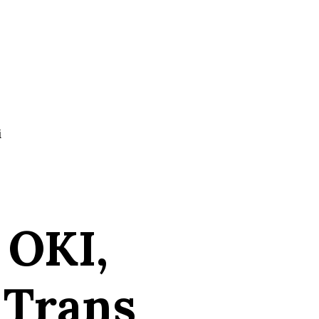
i
 OKI,
 Trans