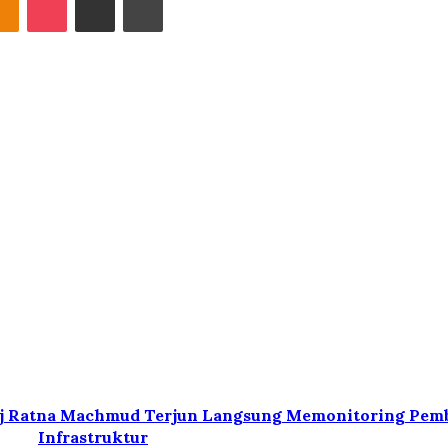
 Hj Ratna Machmud Terjun Langsung Memonitoring Pe
Infrastruktur