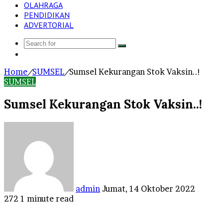
OLAHRAGA
PENDIDIKAN
ADVERTORIAL
Search
Log
for
In
Home
/
SUMSEL
/
Sumsel Kekurangan Stok Vaksin..!
SUMSEL
Sumsel Kekurangan Stok Vaksin..!
Send
an
email
admin
Jumat, 14 Oktober 2022
272
1 minute read
Facebook
Twitter
LinkedIn
Tumblr
Pinterest
Reddit
VKontakte
Odnoklassniki
Pocket