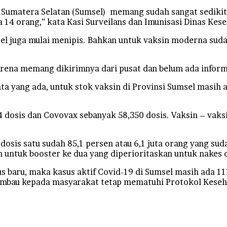
 Sumatera Selatan (Sumsel) memang sudah sangat sedikit
14 orang,” kata Kasi Surveilans dan Imunisasi Dinas Kese
sel juga mulai menipis. Bahkan untuk vaksin moderna sud
rena memang dikirimnya dari pusat dan belum ada informas
a yang ada, untuk stok vaksin di Provinsi Sumsel masih 
4 dosis dan Covovax sebanyak 58,350 dosis. Vaksin – vaks
dosis satu sudah 85,1 persen atau 6,1 juta orang yang sud
n untuk booster ke dua yang diperioritaskan untuk nakes 
baru, maka kasus aktif Covid-19 di Sumsel masih ada 111
iimbau kepada masyarakat tetap mematuhi Protokol Keseha