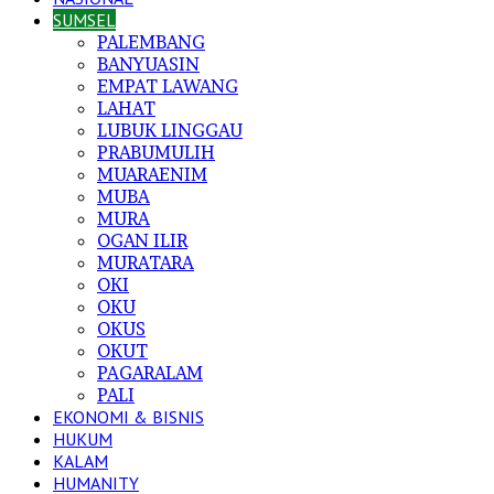
SUMSEL
PALEMBANG
BANYUASIN
EMPAT LAWANG
LAHAT
LUBUK LINGGAU
PRABUMULIH
MUARAENIM
MUBA
MURA
OGAN ILIR
MURATARA
OKI
OKU
OKUS
OKUT
PAGARALAM
PALI
EKONOMI & BISNIS
HUKUM
KALAM
HUMANITY