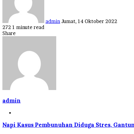
admin
Jumat, 14 Oktober 2022
272
1 minute read
Facebook
Twitter
LinkedIn
Tumblr
Pinterest
Reddit
VKontakte
Odnoklassniki
Pocket
Share
Facebook
Twitter
LinkedIn
Tumblr
Pinterest
Reddit
VKontakte
Odnoklassniki
Pocket
Share
Print
via
Email
admin
Website
Napi Kasus Pembunuhan Diduga Stres, Gantung