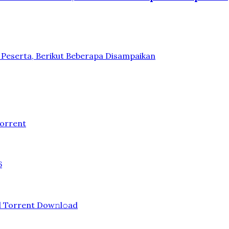
n Peserta, Berikut Beberapa Disampaikan
Torrent
6
d Torrent Dow𝚗l𝚘аd