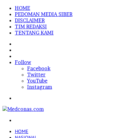
HOME
PEDOMAN MEDIA SIBER
DISCLAIMER
TIM REDAKSI
TENTANG KAMI
Sidebar
Random
Article
Log
In
Follow
Facebook
Twitter
YouTube
Instagram
Menu
Search
for
HOME
NASIONAL