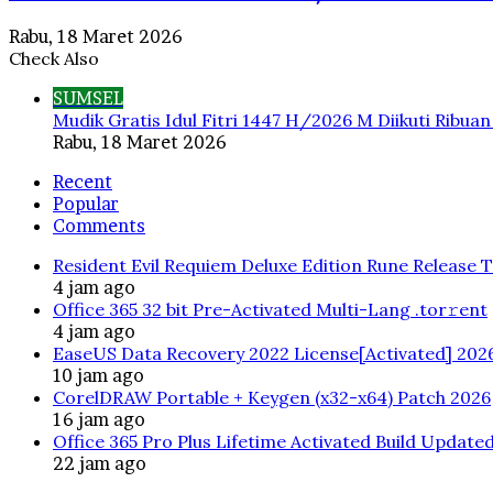
Rabu, 18 Maret 2026
Check Also
Close
SUMSEL
Mudik Gratis Idul Fitri 1447 H/2026 M Diikuti Ribua
Rabu, 18 Maret 2026
Recent
Popular
Comments
Resident Evil Requiem Deluxe Edition Rune Release 
4 jam ago
Office 365 32 bit Pre-Activated Multi-Lang .tоr𝚛еnt
4 jam ago
EaseUS Data Recovery 2022 License[Activated] 202
10 jam ago
CorelDRAW Portable + Keygen (x32-x64) Patch 2026
16 jam ago
Office 365 Pro Plus Lifetime Activated Build Update
22 jam ago