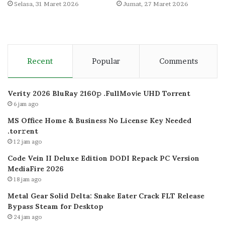
Selasa, 31 Maret 2026
Jumat, 27 Maret 2026
Recent
Popular
Comments
Verity 2026 BluRay 2160𝚙 .FullMov𝗂e UHD Torrent
6 jam ago
MS Office Home & Business No License Key Needed
.tоr𝚛еnt
12 jam ago
Code Vein II Deluxe Edition DODI Repack PC Version
MediaFire 2026
18 jam ago
Metal Gear Solid Delta: Snake Eater Crack FLT Release
Bypass Steam for Desktop
24 jam ago