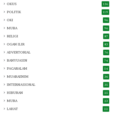
OKUS
136
POLITIK
119
OKI
96
MUBA
96
RELIGI
87
OGAN ILIR
83
ADVERTORIAL
76
BANYUASIN
74
PAGARALAM
54
MUARAENIM
36
INTERNASIONAL
35
HIBURAN
25
MURA
23
LAHAT
22