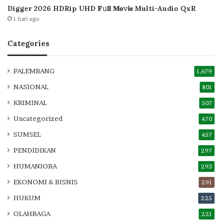
Digger 2026 HDRip UHD 𝐅𝚞𝐥𝐥 𝐌𝐨𝚟𝐢𝐞 Multi-Audio QxR
1 hari ago
Categories
PALEMBANG
1,679
NASIONAL
801
KRIMINAL
507
Uncategorized
470
SUMSEL
457
PENDIDIKAN
297
HUMANIORA
293
EKONOMI & BISNIS
291
HUKUM
225
OLAHRAGA
221