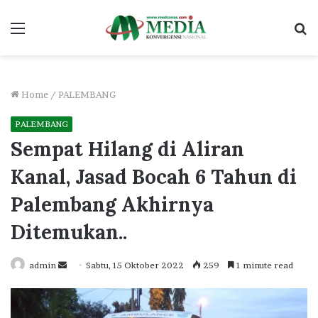
Menu
S
fo
Home
/
PALEMBANG
PALEMBANG
Sempat Hilang di Aliran
Kanal, Jasad Bocah 6 Tahun di
Palembang Akhirnya
Ditemukan..
Send
admin
Sabtu, 15 Oktober 2022
259
1 minute read
an
email