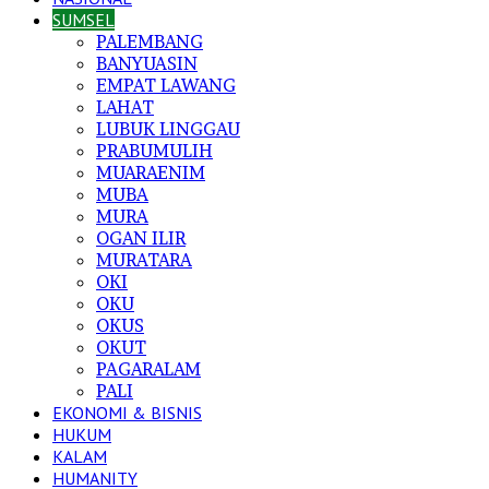
SUMSEL
PALEMBANG
BANYUASIN
EMPAT LAWANG
LAHAT
LUBUK LINGGAU
PRABUMULIH
MUARAENIM
MUBA
MURA
OGAN ILIR
MURATARA
OKI
OKU
OKUS
OKUT
PAGARALAM
PALI
EKONOMI & BISNIS
HUKUM
KALAM
HUMANITY