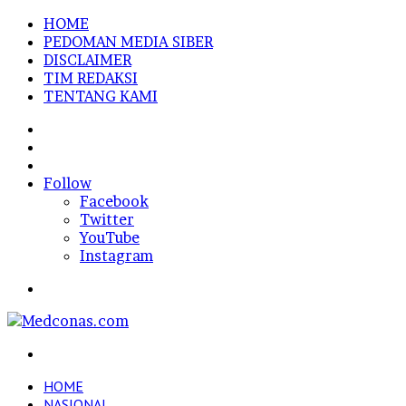
HOME
PEDOMAN MEDIA SIBER
DISCLAIMER
TIM REDAKSI
TENTANG KAMI
Sidebar
Random
Article
Log
In
Follow
Facebook
Twitter
YouTube
Instagram
Menu
Search
for
HOME
NASIONAL