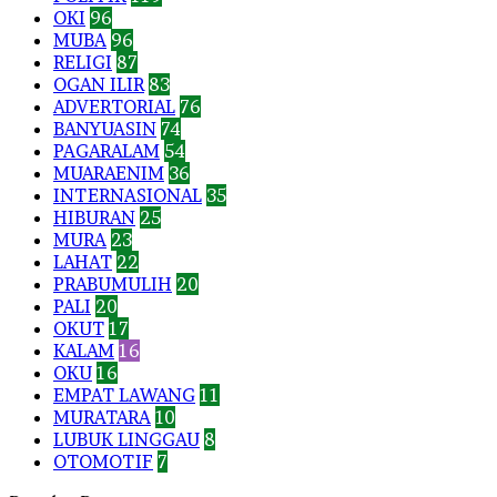
OKI
96
MUBA
96
RELIGI
87
OGAN ILIR
83
ADVERTORIAL
76
BANYUASIN
74
PAGARALAM
54
MUARAENIM
36
INTERNASIONAL
35
HIBURAN
25
MURA
23
LAHAT
22
PRABUMULIH
20
PALI
20
OKUT
17
KALAM
16
OKU
16
EMPAT LAWANG
11
MURATARA
10
LUBUK LINGGAU
8
OTOMOTIF
7