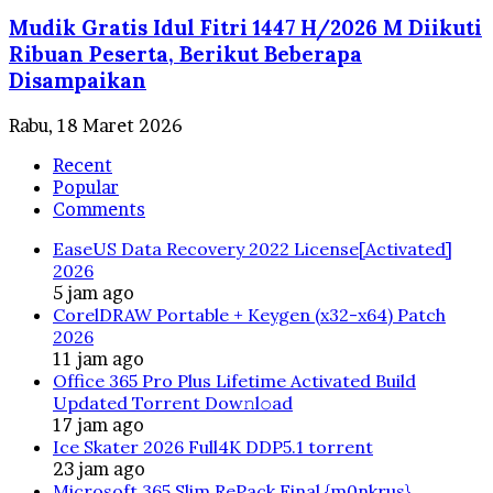
Mudik Gratis Idul Fitri 1447 H/2026 M Diikuti
Ribuan Peserta, Berikut Beberapa
Disampaikan
Rabu, 18 Maret 2026
Recent
Popular
Comments
EaseUS Data Recovery 2022 License[Activated]
2026
5 jam ago
CorelDRAW Portable + Keygen (x32-x64) Patch
2026
11 jam ago
Office 365 Pro Plus Lifetime Activated Build
Updated Torrent Dow𝚗l𝚘аd
17 jam ago
Ice Skater 2026 Full4K DDP5.1 torrent
23 jam ago
Microsoft 365 Slim RePack Final {m0nkrus}