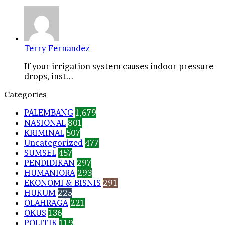
Terry Fernandez
If your irrigation system causes indoor pressure
drops, inst...
Categories
PALEMBANG
1,679
NASIONAL
801
KRIMINAL
507
Uncategorized
477
SUMSEL
457
PENDIDIKAN
297
HUMANIORA
293
EKONOMI & BISNIS
291
HUKUM
225
OLAHRAGA
221
OKUS
136
POLITIK
119