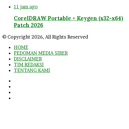
11 jam ago
CorelDRAW Portable + Keygen (x32-x64)
Patch 2026
© Copyright 2026, All Rights Reserved
HOME
PEDOMAN MEDIA SIBER
DISCLAIMER
TIM REDAKSI
TENTANG KAMI
Facebook
Twitter
YouTube
Instagram
Facebook
Twitter
WhatsApp
Telegram
Viber
Back
to
top
button