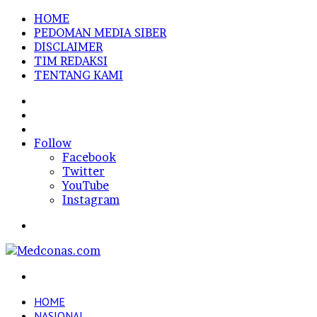
HOME
PEDOMAN MEDIA SIBER
DISCLAIMER
TIM REDAKSI
TENTANG KAMI
Sidebar
Random
Article
Log
In
Follow
Facebook
Twitter
YouTube
Instagram
Menu
Search
for
HOME
NASIONAL