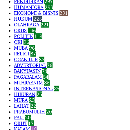
PENDIDIKAN
297
HUMANIORA
293
EKONOMI & BISNIS
291
HUKUM
225
OLAHRAGA
221
OKUS
136
POLITIK
119
OKI
96
MUBA
96
RELIGI
87
OGAN ILIR
83
ADVERTORIAL
76
BANYUASIN
74
PAGARALAM
54
MUARAENIM
36
INTERNASIONAL
35
HIBURAN
25
MURA
23
LAHAT
22
PRABUMULIH
20
PALI
20
OKUT
17
KALAM
16