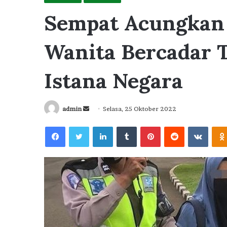
Sempat Acungkan 
Wanita Bercadar 
Istana Negara
Send
admin
Selasa, 25 Oktober 2022
an
Facebook
Twitter
LinkedIn
Tumblr
Pinterest
Reddit
VKont
email