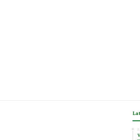
La
m
2
V