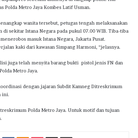
tas Polda Metro Jaya Kombes Latif Usman.
menangkap wanita tersebut, petugas tengah melaksanakan
 di sekitar Istana Negara pada pukul 07.00 WIB. Tiba-tiba
 menerobos masuk Istana Negara, Jakarta Pusat.
rjalan kaki dari kawasan Simpang Harmoni, “jelasnya.
si juga telah menyita barang bukti pistol jenis FN dan
Polda Metro Jaya.
koordinasi dengan jajaran Subdit Kamneg Ditreskrimum
 ini.
treskrimum Polda Metro Jaya. Untuk motif dan tujuan
.
st
Reddit
VKontakte
Odnoklassniki
Pocket
Share via Email
Print