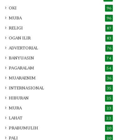
OKI
96
MUBA
96
RELIGI
87
OGAN ILIR
83
ADVERTORIAL
76
BANYUASIN
74
PAGARALAM
54
MUARAENIM
36
INTERNASIONAL
35
HIBURAN
25
MURA
23
LAHAT
22
PRABUMULIH
20
PALI
20