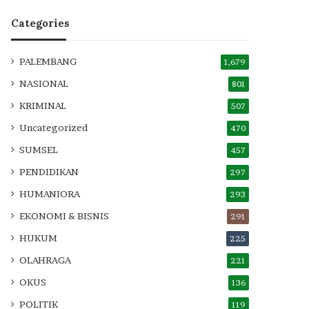
Categories
PALEMBANG
1,679
NASIONAL
801
KRIMINAL
507
Uncategorized
470
SUMSEL
457
PENDIDIKAN
297
HUMANIORA
293
EKONOMI & BISNIS
291
HUKUM
225
OLAHRAGA
221
OKUS
136
POLITIK
119