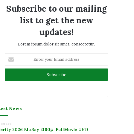
Subscribe to our mailing
list to get the new
updates!
Lorem ipsum dolor sit amet, consectetur.
Enter
your
Email
address
test News
 jam ago
erity 2026 BluRay 2160𝚙 .FullMov𝗂e UHD