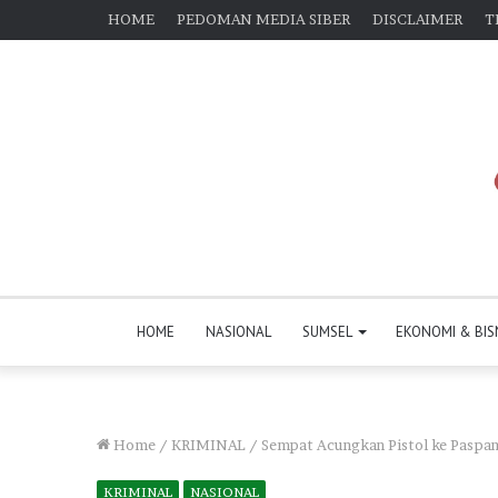
HOME
PEDOMAN MEDIA SIBER
DISCLAIMER
T
HOME
NASIONAL
SUMSEL
EKONOMI & BIS
Home
/
KRIMINAL
/
Sempat Acungkan Pistol ke Paspam
KRIMINAL
NASIONAL