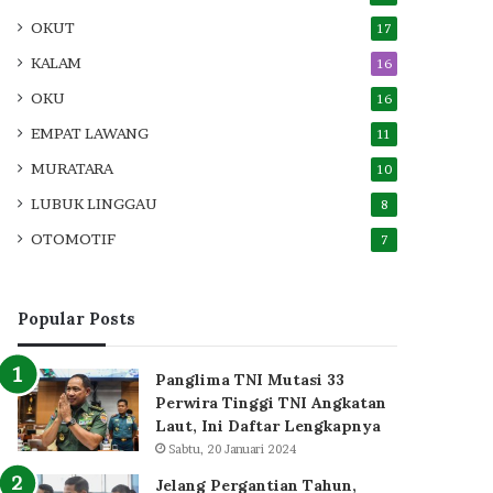
OKUT
17
KALAM
16
OKU
16
EMPAT LAWANG
11
MURATARA
10
LUBUK LINGGAU
8
OTOMOTIF
7
Popular Posts
Panglima TNI Mutasi 33
Perwira Tinggi TNI Angkatan
Laut, Ini Daftar Lengkapnya
Sabtu, 20 Januari 2024
Jelang Pergantian Tahun,