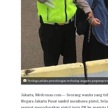
Terduga pelaku penodongan terhadap anggota paspampres 
Jakarta, Medconas.com— Seorang wanita yang tida
Negara Jakarta Pusat sambil membawa pistol, Sela
sempat menodongkan pistol jenis FN ke anggota P