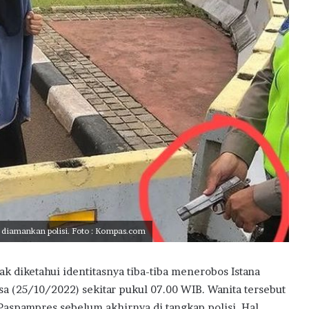
diamankan polisi. Foto : Kompas.com
k diketahui identitasnya tiba-tiba menerobos Istana
sa (25/10/2022) sekitar pukul 07.00 WIB. Wanita tersebut
aspampres sebelum akhirnya di tangkap polisi. Hal