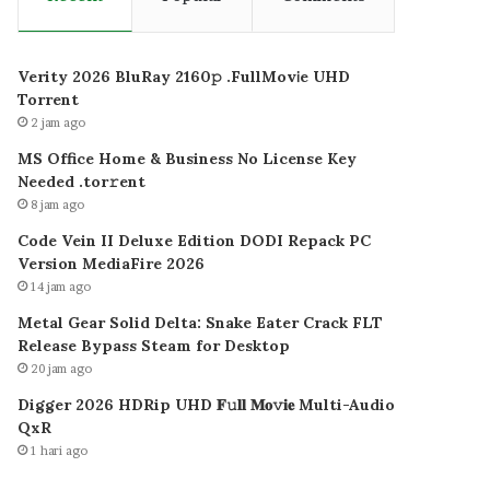
Verity 2026 BluRay 2160𝚙 .FullMov𝗂e UHD
Torrent
2 jam ago
MS Office Home & Business No License Key
Needed .tоr𝚛еnt
8 jam ago
Code Vein II Deluxe Edition DODI Repack PC
Version MediaFire 2026
14 jam ago
Metal Gear Solid Delta: Snake Eater Crack FLT
Release Bypass Steam for Desktop
20 jam ago
Digger 2026 HDRip UHD 𝐅𝚞𝐥𝐥 𝐌𝐨𝚟𝐢𝐞 Multi-Audio
QxR
1 hari ago