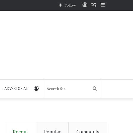
Log
Random
Sidebar
Follow
In
Article
Log
Search
ADVERTORIAL
In
for
Recent
Popular
Comments