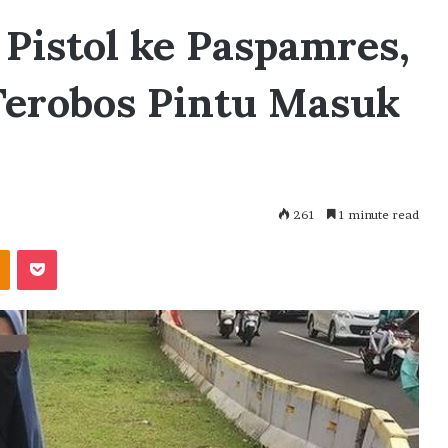
Pistol ke Paspamres,
Terobos Pintu Masuk
261
1 minute read
akte
Odnoklassniki
Pocket