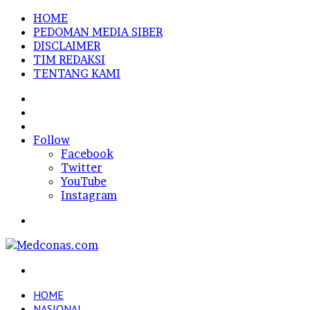
HOME
PEDOMAN MEDIA SIBER
DISCLAIMER
TIM REDAKSI
TENTANG KAMI
Sidebar
Random
Article
Log
In
Follow
Facebook
Twitter
YouTube
Instagram
Menu
Search
for
HOME
NASIONAL