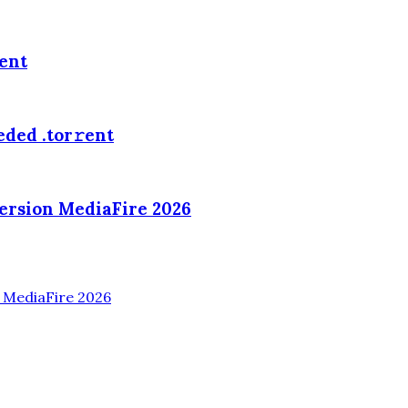
rent
ded .tоr𝚛еnt
ersion MediaFire 2026
n MediaFire 2026