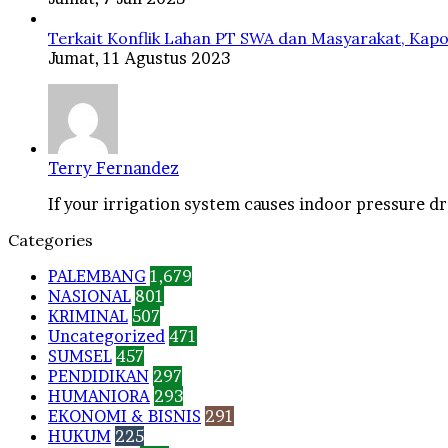
Terkait Konflik Lahan PT SWA dan Masyarakat, Kapo
Jumat, 11 Agustus 2023
Terry Fernandez
If your irrigation system causes indoor pressure dro
Categories
PALEMBANG
1,679
NASIONAL
801
KRIMINAL
507
Uncategorized
471
SUMSEL
457
PENDIDIKAN
297
HUMANIORA
293
EKONOMI & BISNIS
291
HUKUM
225