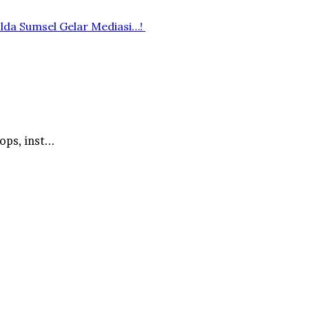
lda Sumsel Gelar Mediasi…!
ps, inst...