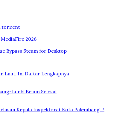
.tоr𝚛еnt
n MediaFire 2026
ase Bypass Steam for Desktop
n Laut, Ini Daftar Lengkapnya
bang-Jambi Belum Selesai
elasan Kepala Inspektorat Kota Palembang…!