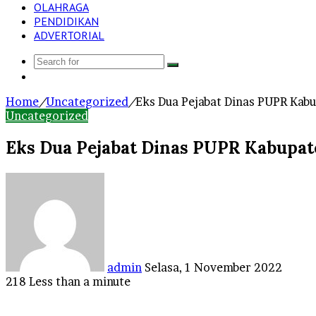
OLAHRAGA
PENDIDIKAN
ADVERTORIAL
Search
Log
for
In
Home
/
Uncategorized
/
Eks Dua Pejabat Dinas PUPR Kab
Uncategorized
Eks Dua Pejabat Dinas PUPR Kabupa
Send
an
email
admin
Selasa, 1 November 2022
218
Less than a minute
Facebook
Twitter
LinkedIn
Tumblr
Pinterest
Reddit
VKontakte
Odnoklassniki
Pocket