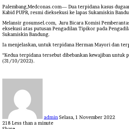
Palembang,Medconas.com— Dua terpidana kasus dugaan 
Kabid PUPR, resmi dieksekusi ke lapas Sukamiskin Band
Melansir gosumsel.com, Juru Bicara Komisi Pemberantas
eksekusi atas putusan Pengadilan Tipikor pada Pengadi
Sukamiskin Bandung.
Ia menjelaskan, untuk terpidana Herman Mayori dan ter
“Kedua terpidana tersebut dibebankan kewajiban untuk p
(31/10/2022).
Send
an
email
admin
Selasa, 1 November 2022
218
Less than a minute
Facebook
Twitter
LinkedIn
Tumblr
Pinterest
Reddit
VKontakte
Odnoklassniki
Pocket
Share