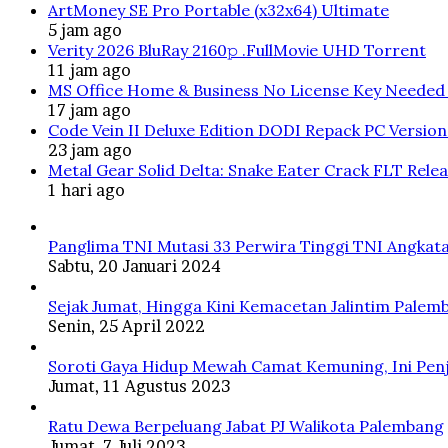
ArtMoney SE Pro Portable (x32x64) Ultimate
5 jam ago
Verity 2026 BluRay 2160𝚙 .FullMov𝗂e UHD Torrent
11 jam ago
MS Office Home & Business No License Key Needed 
17 jam ago
Code Vein II Deluxe Edition DODI Repack PC Versio
23 jam ago
Metal Gear Solid Delta: Snake Eater Crack FLT Rele
1 hari ago
Panglima TNI Mutasi 33 Perwira Tinggi TNI Angkata
Sabtu, 20 Januari 2024
Sejak Jumat, Hingga Kini Kemacetan Jalintim Palem
Senin, 25 April 2022
Soroti Gaya Hidup Mewah Camat Kemuning, Ini Penj
Jumat, 11 Agustus 2023
Ratu Dewa Berpeluang Jabat PJ Walikota Palembang
Jumat, 7 Juli 2023