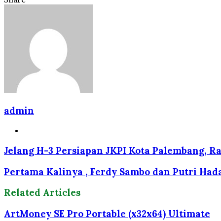
Facebook
Twitter
LinkedIn
Tumblr
Pinterest
Reddit
VKontakte
Odnoklassniki
Pocket
Share
Print
via
Email
admin
Website
Jelang H-3 Persiapan JKPI Kota Palembang, R
Pertama Kalinya , Ferdy Sambo dan Putri Hadap
Related Articles
ArtMoney SE Pro Portable (x32x64) Ultimate