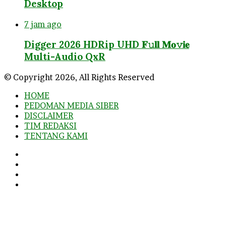
Desktop
7 jam ago
Digger 2026 HDRip UHD 𝐅𝚞𝐥𝐥 𝐌𝐨𝚟𝐢𝐞
Multi-Audio QxR
© Copyright 2026, All Rights Reserved
HOME
PEDOMAN MEDIA SIBER
DISCLAIMER
TIM REDAKSI
TENTANG KAMI
Facebook
Twitter
YouTube
Instagram
Facebook
Twitter
WhatsApp
Telegram
Viber
Back
to
top