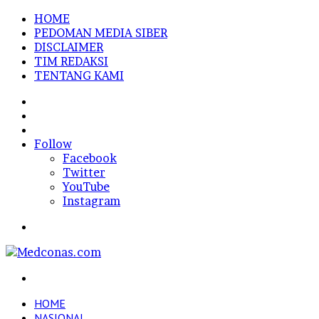
HOME
PEDOMAN MEDIA SIBER
DISCLAIMER
TIM REDAKSI
TENTANG KAMI
Sidebar
Random
Article
Log
In
Follow
Facebook
Twitter
YouTube
Instagram
Menu
Search
for
HOME
NASIONAL