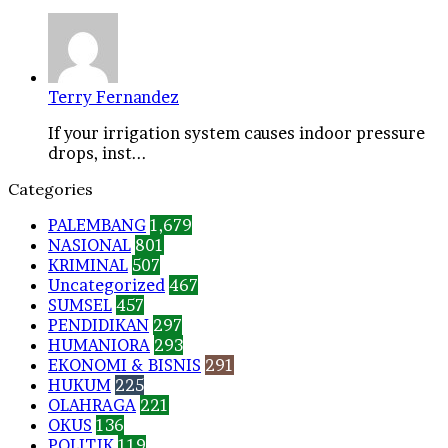
Terry Fernandez
If your irrigation system causes indoor pressure
drops, inst...
Categories
PALEMBANG
1,679
NASIONAL
801
KRIMINAL
507
Uncategorized
467
SUMSEL
457
PENDIDIKAN
297
HUMANIORA
293
EKONOMI & BISNIS
291
HUKUM
225
OLAHRAGA
221
OKUS
136
POLITIK
119