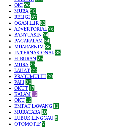
OKI
96
MUBA
96
RELIGI
87
OGAN ILIR
83
ADVERTORIAL
76
BANYUASIN
74
PAGARALAM
54
MUARAENIM
36
INTERNASIONAL
35
HIBURAN
25
MURA
23
LAHAT
22
PRABUMULIH
20
PALI
20
OKUT
17
KALAM
16
OKU
16
EMPAT LAWANG
11
MURATARA
10
LUBUK LINGGAU
8
OTOMOTIF
7