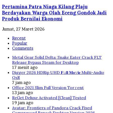
Pertamina Patra Niaga Kilang Plaju
Berdayakan Warga Olah Eceng Gondok Jadi
Produk Bernilai Ekonomi
Jumat, 27 Maret 2026
Recent
Popular
Comments
Metal Gear Solid Delta: Snake Eater Crack FLT
Release Bypass Steam for Desktop
17 menit ago
Digger 2026 HDRip UHD 𝐅𝚞𝐥𝐥 𝐌𝐨𝚟𝐢𝐞 Multi-Audio
QxR
7 jam ago
Office 2021 Slim Full Version Tor𝚛ent
13 jam ago
ReGet Deluxe Activated [Clean] Tested
19 jam ago
Avatar: Frontiers of Pandora Crack Fixed
Compressed Repack Desktop Version 2026