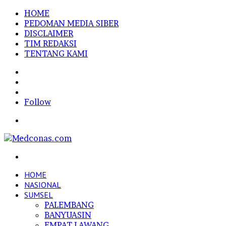
HOME
PEDOMAN MEDIA SIBER
DISCLAIMER
TIM REDAKSI
TENTANG KAMI
Sidebar
Random
Article
Log
In
Follow
Menu
Search
for
HOME
NASIONAL
SUMSEL
PALEMBANG
BANYUASIN
EMPAT LAWANG