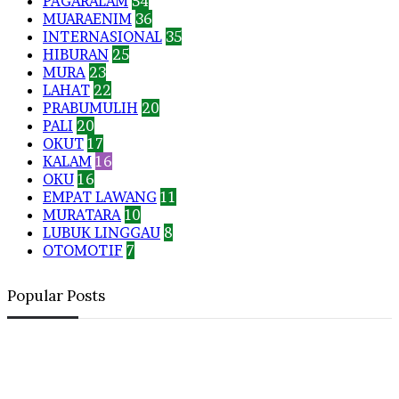
PAGARALAM
54
MUARAENIM
36
INTERNASIONAL
35
HIBURAN
25
MURA
23
LAHAT
22
PRABUMULIH
20
PALI
20
OKUT
17
KALAM
16
OKU
16
EMPAT LAWANG
11
MURATARA
10
LUBUK LINGGAU
8
OTOMOTIF
7
Popular Posts