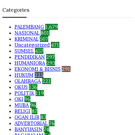
Categories
PALEMBANG
1,679
NASIONAL
801
KRIMINAL
507
Uncategorized
471
SUMSEL
457
PENDIDIKAN
297
HUMANIORA
293
EKONOMI & BISNIS
291
HUKUM
225
OLAHRAGA
221
OKUS
136
POLITIK
119
OKI
96
MUBA
96
RELIGI
87
OGAN ILIR
83
ADVERTORIAL
76
BANYUASIN
74