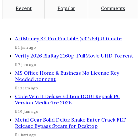
Recent
Popular
Comments
ArtMoney SE Pro Portable (x32x64) Ultimate
1 jam ago
Verity 2026 BluRay 2160𝚙 .FullMov𝗂e UHD Torrent
7 jam ago
MS Office Home & Business No License Key
Needed .tоr𝚛еnt
13 jam ago
Code Vein II Deluxe Edition DODI Repack PC
Version MediaFire 2026
19 jam ago
Metal Gear Solid Delta: Snake Eater Crack FLT
Release Bypass Steam for Desktop
1 hari ago