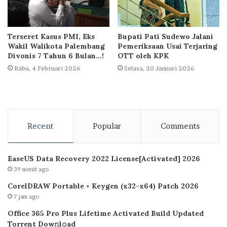
Terseret Kasus PMI, Eks
Bupati Pati Sudewo Jalani
Wakil Walikota Palembang
Pemeriksaan Usai Terjaring
Divonis 7 Tahun 6 Bulan…!
OTT oleh KPK
Rabu, 4 Februari 2026
Selasa, 20 Januari 2026
Recent
Popular
Comments
EaseUS Data Recovery 2022 License[Activated] 2026
39 menit ago
CorelDRAW Portable + Keygen (x32-x64) Patch 2026
7 jam ago
Office 365 Pro Plus Lifetime Activated Build Updated
Torrent Dow𝚗l𝚘аd