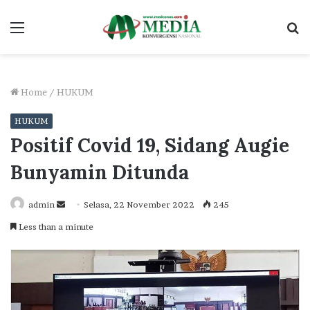
Menu
S
fo
Home
/
HUKUM
HUKUM
Positif Covid 19, Sidang Augie
Bunyamin Ditunda
Send
admin
Selasa, 22 November 2022
245
an
Less than a minute
email