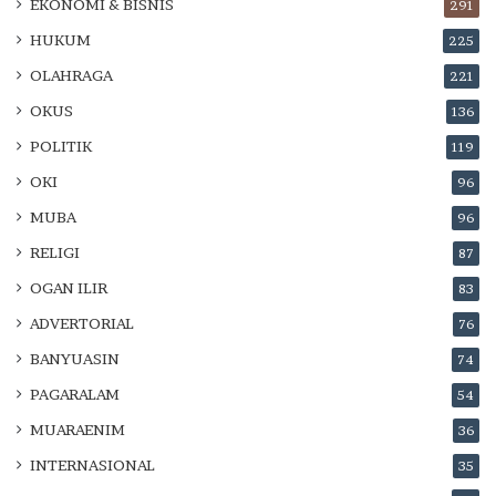
EKONOMI & BISNIS
291
HUKUM
225
OLAHRAGA
221
OKUS
136
POLITIK
119
OKI
96
MUBA
96
RELIGI
87
OGAN ILIR
83
ADVERTORIAL
76
BANYUASIN
74
PAGARALAM
54
MUARAENIM
36
INTERNASIONAL
35