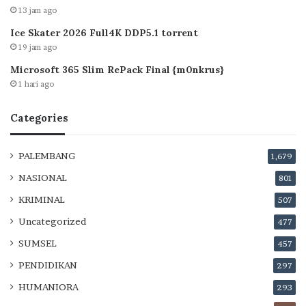
13 jam ago
Ice Skater 2026 Full4K DDP5.1 torrent
19 jam ago
Microsoft 365 Slim RePack Final {m0nkrus}
1 hari ago
Categories
PALEMBANG
1,679
NASIONAL
801
KRIMINAL
507
Uncategorized
477
SUMSEL
457
PENDIDIKAN
297
HUMANIORA
293