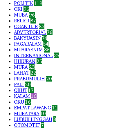
POLITIK
119
OKI
96
MUBA
96
RELIGI
87
OGAN ILIR
83
ADVERTORIAL
76
BANYUASIN
74
PAGARALAM
54
MUARAENIM
36
INTERNASIONAL
35
HIBURAN
25
MURA
23
LAHAT
22
PRABUMULIH
20
PALI
20
OKUT
17
KALAM
16
OKU
16
EMPAT LAWANG
11
MURATARA
10
LUBUK LINGGAU
8
OTOMOTIF
7