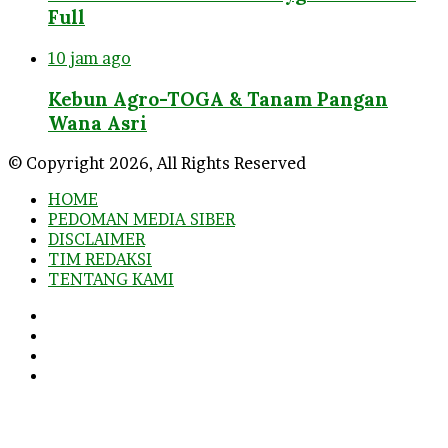
Full
10 jam ago
Kebun Agro-TOGA & Tanam Pangan
Wana Asri
© Copyright 2026, All Rights Reserved
HOME
PEDOMAN MEDIA SIBER
DISCLAIMER
TIM REDAKSI
TENTANG KAMI
Facebook
Twitter
YouTube
Instagram
Facebook
Twitter
WhatsApp
Telegram
Viber
Back
to