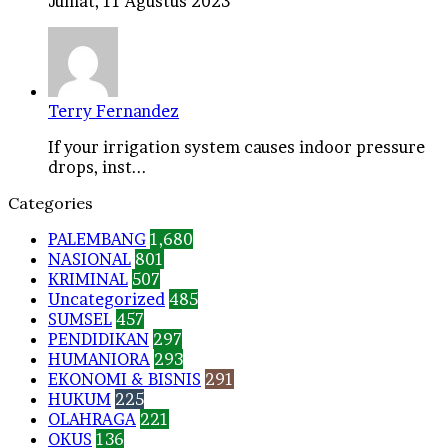
Jumat, 11 Agustus 2023
Terry Fernandez
If your irrigation system causes indoor pressure
drops, inst...
Categories
PALEMBANG
1,680
NASIONAL
801
KRIMINAL
507
Uncategorized
485
SUMSEL
457
PENDIDIKAN
297
HUMANIORA
293
EKONOMI & BISNIS
291
HUKUM
225
OLAHRAGA
221
OKUS
136