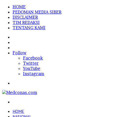
HOME
PEDOMAN MEDIA SIBER
DISCLAIMER
TIM REDAKSI
TENTANG KAMI
Sidebar
Random
Article
Log
In
Follow
Facebook
Twitter
YouTube
Instagram
Menu
Search
for
HOME
NASIONAL