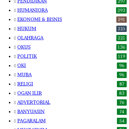
PENDIDIKAN
297
HUMANIORA
293
EKONOMI & BISNIS
291
HUKUM
225
OLAHRAGA
221
OKUS
136
POLITIK
119
OKI
96
MUBA
96
RELIGI
87
OGAN ILIR
83
ADVERTORIAL
76
BANYUASIN
74
PAGARALAM
54