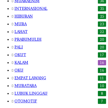
MUARAENIM
36
INTERNASIONAL
35
HIBURAN
25
MURA
23
LAHAT
22
PRABUMULIH
20
PALI
20
OKUT
17
KALAM
16
OKU
16
EMPAT LAWANG
11
MURATARA
10
LUBUK LINGGAU
8
OTOMOTIF
7