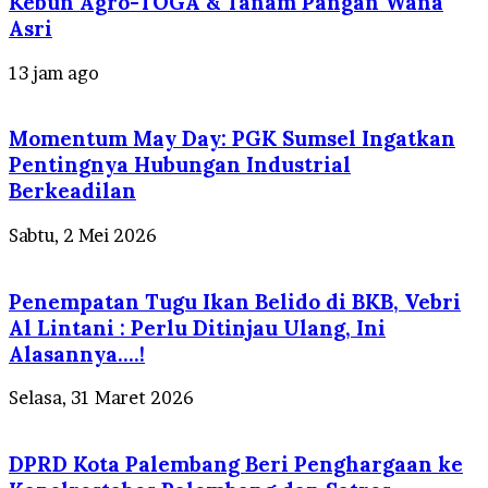
Kebun Agro-TOGA & Tanam Pangan Wana
Asri
13 jam ago
Momentum May Day: PGK Sumsel Ingatkan
Pentingnya Hubungan Industrial
Berkeadilan
Sabtu, 2 Mei 2026
Penempatan Tugu Ikan Belido di BKB, Vebri
Al Lintani : Perlu Ditinjau Ulang, Ini
Alasannya….!
Selasa, 31 Maret 2026
DPRD Kota Palembang Beri Penghargaan ke