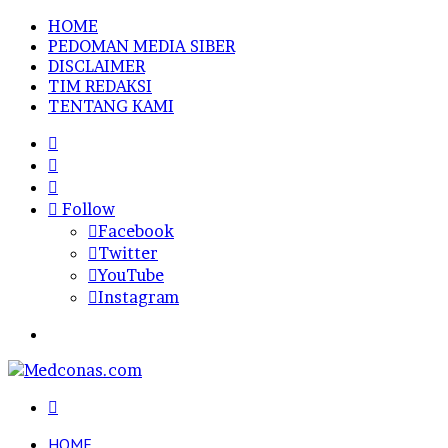
HOME
PEDOMAN MEDIA SIBER
DISCLAIMER
TIM REDAKSI
TENTANG KAMI
Sidebar
Random
Article
Log
In
Follow
Facebook
Twitter
YouTube
Instagram
Menu
Search
for
HOME