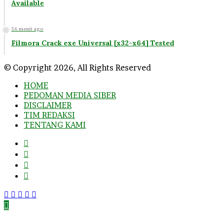
Available
56 menit ago
Filmora Crack exe Universal [x32-x64] Tested
© Copyright 2026, All Rights Reserved
HOME
PEDOMAN MEDIA SIBER
DISCLAIMER
TIM REDAKSI
TENTANG KAMI
Facebook
Twitter
YouTube
Instagram
Facebook
Twitter
WhatsApp
Telegram
Viber
Back
to