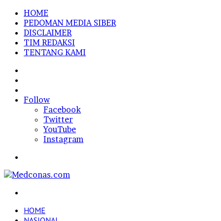
HOME
PEDOMAN MEDIA SIBER
DISCLAIMER
TIM REDAKSI
TENTANG KAMI
Sidebar
Random
Article
Log
In
Follow
Facebook
Twitter
YouTube
Instagram
Menu
Search
for
HOME
NASIONAL