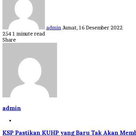
email
admin
Jumat, 16 Desember 2022
254
1 minute read
Facebook
Twitter
LinkedIn
Tumblr
Pinterest
Reddit
VKontakte
Odnoklassniki
Pocket
Share
Facebook
Twitter
LinkedIn
Tumblr
Pinterest
Reddit
VKontakte
Odnoklassniki
Pocket
Share
Print
via
Email
admin
Website
KSP Pastikan KUHP yang Baru Tak Akan Mem