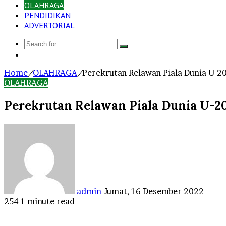
OLAHRAGA
PENDIDIKAN
ADVERTORIAL
Search
Log
for
In
Home
/
OLAHRAGA
/
Perekrutan Relawan Piala Dunia U-20
OLAHRAGA
Perekrutan Relawan Piala Dunia U-20
Send
an
email
admin
Jumat, 16 Desember 2022
254
1 minute read
Facebook
Twitter
LinkedIn
Tumblr
Pinterest
Reddit
VKontakte
Odnoklassniki
Pocket