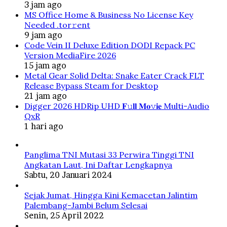
3 jam ago
MS Office Home & Business No License Key
Needed .tоr𝚛еnt
9 jam ago
Code Vein II Deluxe Edition DODI Repack PC
Version MediaFire 2026
15 jam ago
Metal Gear Solid Delta: Snake Eater Crack FLT
Release Bypass Steam for Desktop
21 jam ago
Digger 2026 HDRip UHD 𝐅𝚞𝐥𝐥 𝐌𝐨𝚟𝐢𝐞 Multi-Audio
QxR
1 hari ago
Panglima TNI Mutasi 33 Perwira Tinggi TNI
Angkatan Laut, Ini Daftar Lengkapnya
Sabtu, 20 Januari 2024
Sejak Jumat, Hingga Kini Kemacetan Jalintim
Palembang-Jambi Belum Selesai
Senin, 25 April 2022