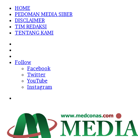
HOME
PEDOMAN MEDIA SIBER
DISCLAIMER
TIM REDAKSI
TENTANG KAMI
Sidebar
Random
Article
Log
In
Follow
Facebook
Twitter
YouTube
Instagram
Menu