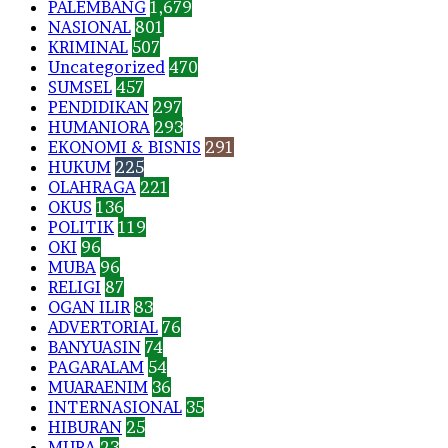
PALEMBANG
1,679
NASIONAL
801
KRIMINAL
507
Uncategorized
470
SUMSEL
457
PENDIDIKAN
297
HUMANIORA
293
EKONOMI & BISNIS
291
HUKUM
225
OLAHRAGA
221
OKUS
136
POLITIK
119
OKI
96
MUBA
96
RELIGI
87
OGAN ILIR
83
ADVERTORIAL
76
BANYUASIN
74
PAGARALAM
54
MUARAENIM
36
INTERNASIONAL
35
HIBURAN
25
MURA
23