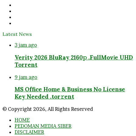
Facebook
Twitter
YouTube
Instagram
Latest News
3 jam ago
Verity 2026 BluRay 2160𝚙 .FullMov𝗂e UHD
Torrent
9 jam ago
MS Office Home & Business No License
Key Needed .tоr𝚛еnt
© Copyright 2026, All Rights Reserved
HOME
PEDOMAN MEDIA SIBER
DISCLAIMER