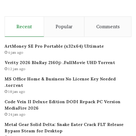
Recent
Popular
Comments
ArtMoney SE Pro Portable (x32x64) Ultimate
6 jam ago
Verity 2026 BluRay 2160𝚙 .FullMov𝗂e UHD Torrent
12 jam ago
MS Office Home & Business No License Key Needed
.tоr𝚛еnt
18 jam ago
Code Vein II Deluxe Edition DODI Repack PC Version
MediaFire 2026
24 jam ago
Metal Gear Solid Delta: Snake Eater Crack FLT Release
Bypass Steam for Desktop