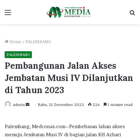
Menu
S
fo
Home
/
PALEMBANG
PALEMBANG
Pembangunan Jalan Akses
Jembatan Musi IV Dilanjutkan
di Tahun 2023
Send
admin
Rabu, 21 Desember 2022
226
1 minute read
an
email
Palembang, Medconas.com–Pembebasan lahan akses
menuju Jembatan Musi IV di bagian jalan KH Azhari