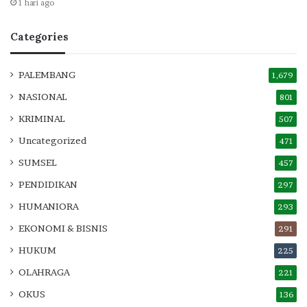
1 hari ago
Categories
PALEMBANG
1,679
NASIONAL
801
KRIMINAL
507
Uncategorized
471
SUMSEL
457
PENDIDIKAN
297
HUMANIORA
293
EKONOMI & BISNIS
291
HUKUM
225
OLAHRAGA
221
OKUS
136