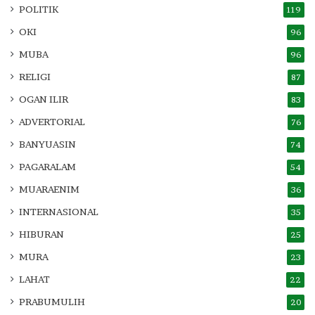
POLITIK
119
OKI
96
MUBA
96
RELIGI
87
OGAN ILIR
83
ADVERTORIAL
76
BANYUASIN
74
PAGARALAM
54
MUARAENIM
36
INTERNASIONAL
35
HIBURAN
25
MURA
23
LAHAT
22
PRABUMULIH
20