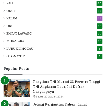
PALI
20
OKUT
17
KALAM
16
OKU
16
EMPAT LAWANG
11
MURATARA
10
LUBUK LINGGAU
8
OTOMOTIF
7
Popular Posts
Panglima TNI Mutasi 33 Perwira Tinggi
TNI Angkatan Laut, Ini Daftar
Lengkapnya
Sabtu, 20 Januari 2024
Jelang Pergantian Tahun, Lanal