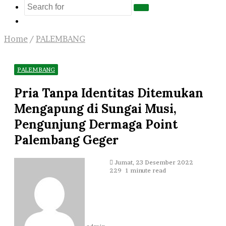
Search
Log
for
In
Home
/
PALEMBANG
PALEMBANG
Pria Tanpa Identitas Ditemukan
Mengapung di Sungai Musi,
Pengunjung Dermaga Point
Palembang Geger
Send
Jumat, 23 Desember 2022
an
229
1 minute read
email