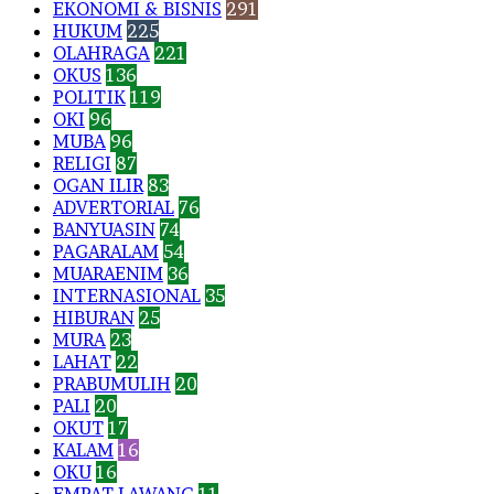
EKONOMI & BISNIS
291
HUKUM
225
OLAHRAGA
221
OKUS
136
POLITIK
119
OKI
96
MUBA
96
RELIGI
87
OGAN ILIR
83
ADVERTORIAL
76
BANYUASIN
74
PAGARALAM
54
MUARAENIM
36
INTERNASIONAL
35
HIBURAN
25
MURA
23
LAHAT
22
PRABUMULIH
20
PALI
20
OKUT
17
KALAM
16
OKU
16