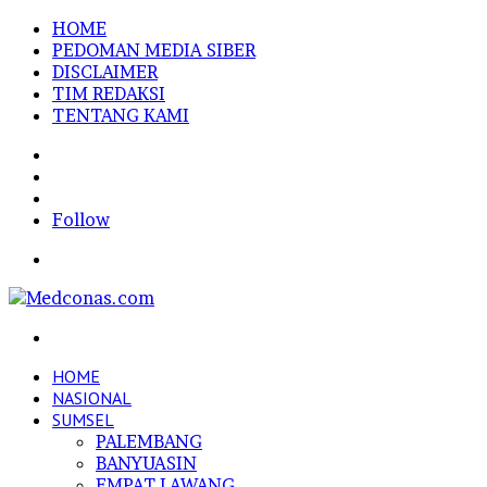
HOME
PEDOMAN MEDIA SIBER
DISCLAIMER
TIM REDAKSI
TENTANG KAMI
Sidebar
Random
Article
Log
In
Follow
Menu
Search
for
HOME
NASIONAL
SUMSEL
PALEMBANG
BANYUASIN
EMPAT LAWANG