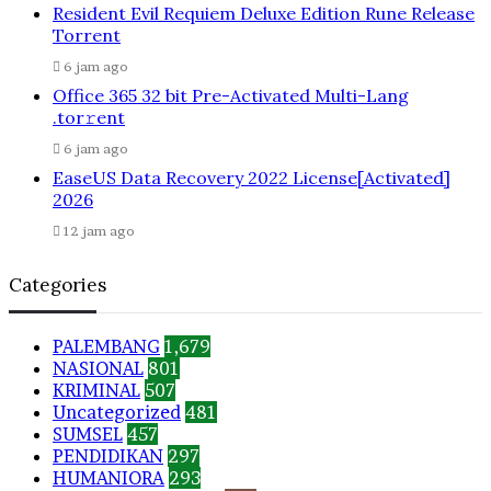
Resident Evil Requiem Deluxe Edition Rune Release
Torrent
6 jam ago
Office 365 32 bit Pre-Activated Multi-Lang
.tоr𝚛еnt
6 jam ago
EaseUS Data Recovery 2022 License[Activated]
2026
12 jam ago
Categories
PALEMBANG
1,679
NASIONAL
801
KRIMINAL
507
Uncategorized
481
SUMSEL
457
PENDIDIKAN
297
HUMANIORA
293