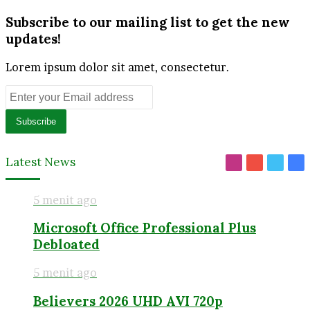
Subscribe to our mailing list to get the new
updates!
Lorem ipsum dolor sit amet, consectetur.
Enter
your
Email
address
Latest News
Instagram
YouTube
Twitt
Fa
5 menit ago
Microsoft Office Professional Plus
Debloated
5 menit ago
Believers 2026 UHD AVI 720p