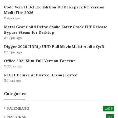
Code Vein II Deluxe Edition DODI Repack PC Version
MediaFire 2026
4 jam ago
Metal Gear Solid Delta: Snake Eater Crack FLT Release
Bypass Steam for Desktop
10 jam ago
Digger 2026 HDRip UHD 𝐅𝚞𝐥𝐥 𝐌𝐨𝚟𝐢𝐞 Multi-Audio QxR
16 jam ago
Office 2021 Slim Full Version Tor𝚛ent
22 jam ago
ReGet Deluxe Activated [Clean] Tested
1 hari ago
Categories
PALEMBANG
1,679
NASIONAL
801