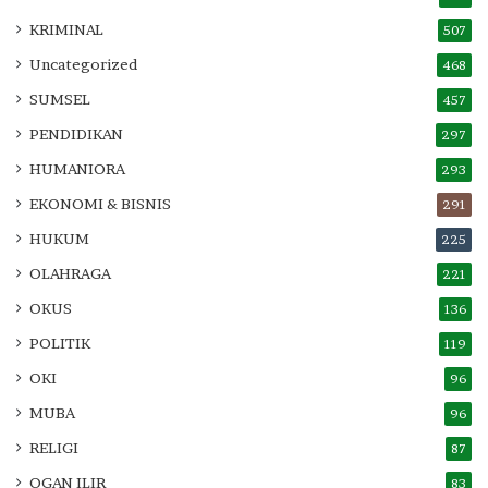
KRIMINAL
507
Uncategorized
468
SUMSEL
457
PENDIDIKAN
297
HUMANIORA
293
EKONOMI & BISNIS
291
HUKUM
225
OLAHRAGA
221
OKUS
136
POLITIK
119
OKI
96
MUBA
96
RELIGI
87
OGAN ILIR
83