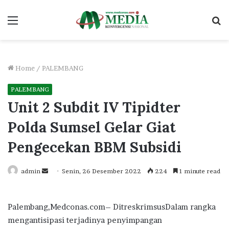
Menu
S
fo
Home
/
PALEMBANG
PALEMBANG
Unit 2 Subdit IV Tipidter
Polda Sumsel Gelar Giat
Pengecekan BBM Subsidi
Send
admin
Senin, 26 Desember 2022
224
1 minute read
an
email
Palembang,Medconas.com– DitreskrimsusDalam rangka
mengantisipasi terjadinya penyimpangan