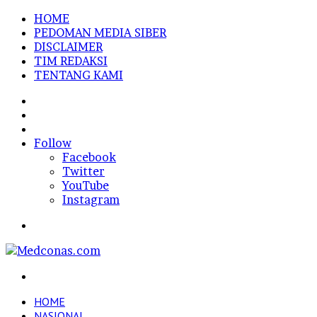
HOME
PEDOMAN MEDIA SIBER
DISCLAIMER
TIM REDAKSI
TENTANG KAMI
Sidebar
Random
Article
Log
In
Follow
Facebook
Twitter
YouTube
Instagram
Menu
Search
for
HOME
NASIONAL