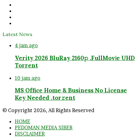
Facebook
Twitter
YouTube
Instagram
Latest News
4 jam ago
Verity 2026 BluRay 2160𝚙 .FullMov𝗂e UHD
Torrent
10 jam ago
MS Office Home & Business No License
Key Needed .tоr𝚛еnt
© Copyright 2026, All Rights Reserved
HOME
PEDOMAN MEDIA SIBER
DISCLAIMER