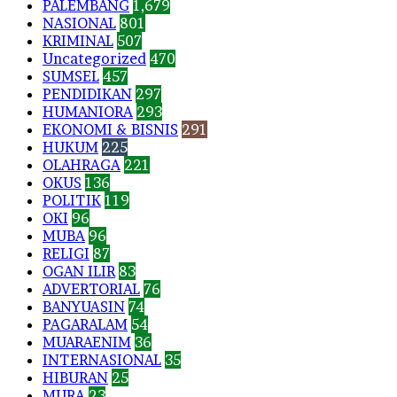
PALEMBANG
1,679
NASIONAL
801
KRIMINAL
507
Uncategorized
470
SUMSEL
457
PENDIDIKAN
297
HUMANIORA
293
EKONOMI & BISNIS
291
HUKUM
225
OLAHRAGA
221
OKUS
136
POLITIK
119
OKI
96
MUBA
96
RELIGI
87
OGAN ILIR
83
ADVERTORIAL
76
BANYUASIN
74
PAGARALAM
54
MUARAENIM
36
INTERNASIONAL
35
HIBURAN
25
MURA
23