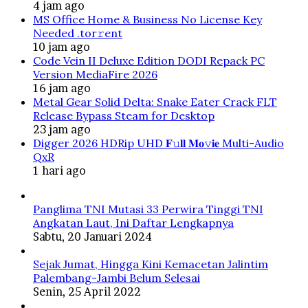
4 jam ago
MS Office Home & Business No License Key
Needed .tоr𝚛еnt
10 jam ago
Code Vein II Deluxe Edition DODI Repack PC
Version MediaFire 2026
16 jam ago
Metal Gear Solid Delta: Snake Eater Crack FLT
Release Bypass Steam for Desktop
23 jam ago
Digger 2026 HDRip UHD 𝐅𝚞𝐥𝐥 𝐌𝐨𝚟𝐢𝐞 Multi-Audio
QxR
1 hari ago
Panglima TNI Mutasi 33 Perwira Tinggi TNI
Angkatan Laut, Ini Daftar Lengkapnya
Sabtu, 20 Januari 2024
Sejak Jumat, Hingga Kini Kemacetan Jalintim
Palembang-Jambi Belum Selesai
Senin, 25 April 2022